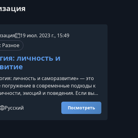
низация
изация
19 июл. 2023 г., 15:49
: Разное
гия: личность и
витие
огия: личность и саморазвитие» — это
 погружение в современные подходы к
чности, эмоций и поведения. Если вы
азобраться в себе, научиться
, повысить качество жизни и расширить
Русский
Посмотреть
гические навыки, этот курс станет
кой опоры.Что вы получите от
грамма помогает сформировать
нимание себя и научиться грамотной