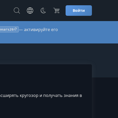
Войти
— активируйте его
years26
📋
сширять кругозор и получать знания в