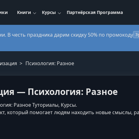
ики
Книги
Курсы
Партнёрская Программа
ми. В честь праздника дарим скидку 50% по промокоду
3
изация
Психология: Разное
ия — Психология: Разное
гия: Разное Туториалы, Курсы.
т, который помогает людям находить новые смыслы, ра