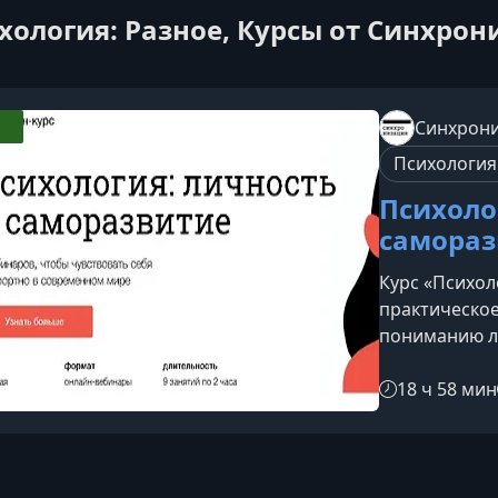
хология: Разное, Курсы от Синхро
Синхрон
Психология
Психоло
самораз
Курс «Психол
практическое
пониманию ли
стремитесь р
устойчивости
18 ч 58 мин
свои психоло
надёжной точ
обученияПро
целостное по