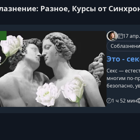
лазнение: Разное, Курсы от Синхр
17 апр.
Соблазнени
Это - сек
Секс — естес
многим по-пр
безопасно, у
сексуальност
а также науч
1 ч 52 мин
партнёром.О 
— гинеколог 
физиологиче
сексуальност
общении и ч