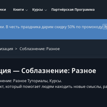
ики
Книги
Курсы
Партнёрская Программа
ми. В честь праздника дарим скидку 50% по промокоду
3
изация
Соблазнение: Разное
ия — Соблазнение: Разное
нение: Разное Туториалы, Курсы.
т, который помогает людям находить новые смыслы, ра