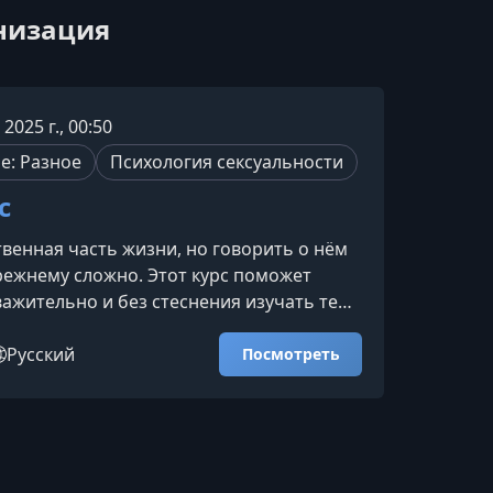
онизация
 2025 г., 00:50
е: Разное
Психология сексуальности
с
твенная часть жизни, но говорить о нём
ежнему сложно. Этот курс поможет
важительно и без стеснения изучать тему
и, понять своё тело, желания и границы,
иться открытому диалогу с собой и
Русский
Посмотреть
чём этот курсНа занятиях специалисты
и психолог — объяснят, как работают
ские и эмоциональные механизмы
и, почему возникают трудности в
то помо