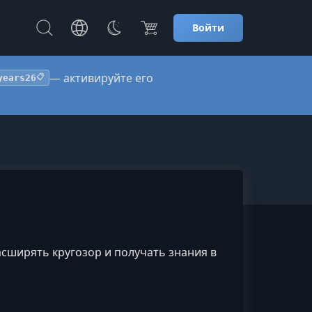
Войти
— активируйте его
years26
📋
сширять кругозор и получать знания в