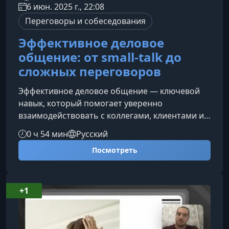
6 июн. 2025 г., 22:08
Переговоры и собеседования
Эффективное деловое
общение: от small-talk до
сложных переговоров
Эффективное деловое общение — ключевой
навык, который помогает уверенно
взаимодействовать с коллегами, клиентами и
партнёрами. На этом курсе вы узнаете, как
0 ч 54 мин
Русский
выстраивать профессиональный диалог,
Посмотреть
справляться со сложными ситуациями и
достигать целей в коммуникации без стресса и
лишних усилий.Что вы узнаете на курсе Как
легко поддерживать small-talk в деловой среде.
+1
Какие стратегии помогут уверенно вести
переговоры. Как учитывать настроение