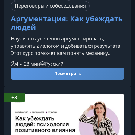
Переговоры и собеседования
Аргументация: Как убеждать
людей
Научитесь уверенно аргументировать,
управлять диалогом и добиваться результата.
Этот курс поможет вам понять механику
убедительной коммуникации и применять её в
4 ч 28 мин
Русский
реальных ситуациях — от рабочих встреч до
Посмотреть
личных разговоров.Почему аргументация —
ключ к успешному общениюКаждый день мы
сталкиваемся с ситуациями, где важно
защитить свою позицию: выразить мнение,
+3
объяснить решение, ответить на замечание
или урегулировать конфликт. Однако без
правильн