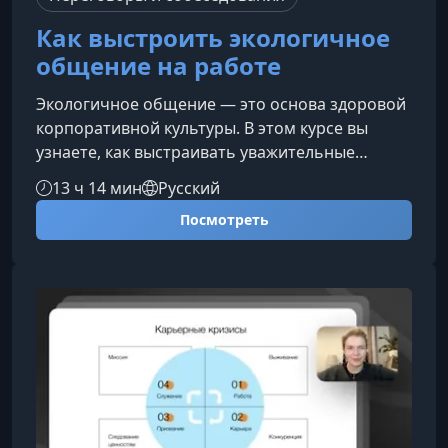
Как выстроить экологичное
общение на работе
Экологичное общение — это основа здоровой
корпоративной культуры. В этом курсе вы
узнаете, как выстраивать уважительные
коммуникации, предотвращать конфликты и
13 ч 14 мин
Русский
создавать рабочую атмосферу, в которой
Посмотреть
команда чувствует себя уверенно и
безопасно.Что вы изучите на курсеПрограмма
раскрывает ключевые инструменты
экологичного взаимодействия на работе — от
этикета до оценки сложных ситуаций и
грамотного поведения в конфликтах.Этикет и
профессиональн