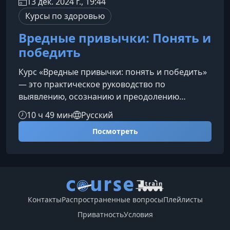
13 дек. 2024 г., 19:44
Курсы по здоровью
Вредные привычки: Понять и
победить
Курс «Вредные привычки: понять и победить»
— это практическое руководство по
выявлению, осознанию и преодолению
зависимостей. В рамках программы вы
10 ч 49 мин
Русский
разберёте химические и поведенческие
Посмотреть
привычки, поймёте механизмы их
формирования и получите рабочие
инструменты для возвращения к здоровому
образу жизни.Что ждёт вас на курсеМатериал
подаётся понятно, научно и прикладно.
Каждое занятие сочетает теорию, реальные
Контакты
Распространенные вопросы
Плейлисты
примеры и рекомендации экспертов, пом
Приватность
Условия