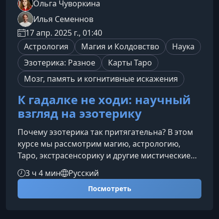
Ольга Чуворкина
Илья Семеннов
17 апр. 2025 г., 01:40
Астрология
Магия и Колдовство
Наука
Эзотерика: Разное
Карты Таро
Мозг, память и когнитивные искажения
К гадалке не ходи: научный
взгляд на эзотерику
Почему эзотерика так притягательна? В этом
курсе мы рассмотрим магию, астрологию,
Таро, экстрасенсорику и другие мистические
практики с научной точки зрения. Вы узнаете,
3 ч 4 мин
Русский
какие психологические механизмы стоят за
Посмотреть
верой в сверхъестественное, как отличить
научный подход от псевдонауки и какие
рациональные альтернативы существуют тем