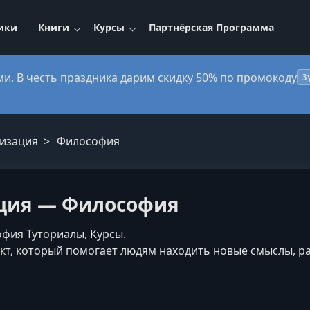
ики
Книги
Курсы
Партнёрская Программа
ми. В честь праздника дарим скидку 50% по промокоду
3
изация
Философия
ция — Философия
фия Туториалы, Курсы.
т, который помогает людям находить новые смыслы, ра