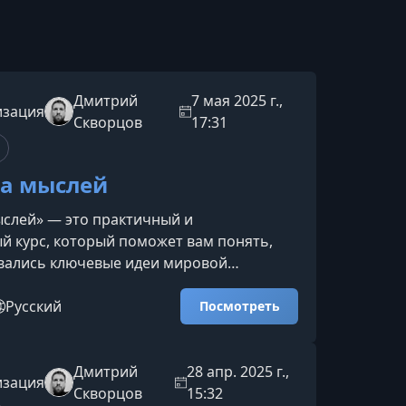
Дмитрий
7 мая 2025 г.,
изация
Скворцов
17:31
а мыслей
слей» — это практичный и
й курс, который поможет вам понять,
вались ключевые идеи мировой
 почему они остаются актуальными
сь вы научитесь разбирать сложные
Русский
Посмотреть
аботать с текстами великих мыслителей
полученные знания для осознанного
ебя и реальность.О чём этот курсКурс
Дмитрий
28 апр. 2025 г.,
изация
 путешествие по главным эпохам
Скворцов
15:32