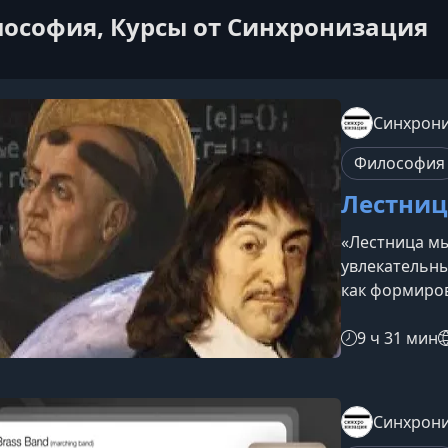
ософия, Курсы от Синхронизация
Синхрон
Философия
Лестниц
«Лестница мы
увлекательны
как формиро
философии и
сегодня. Зде
9 ч 31 мин
концепции, р
и применять 
взгляда на с
Синхрон
построен как