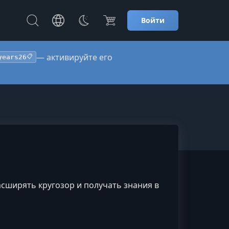
Войти
— активируйте его
years26
📋
сширять кругозор и получать знания в