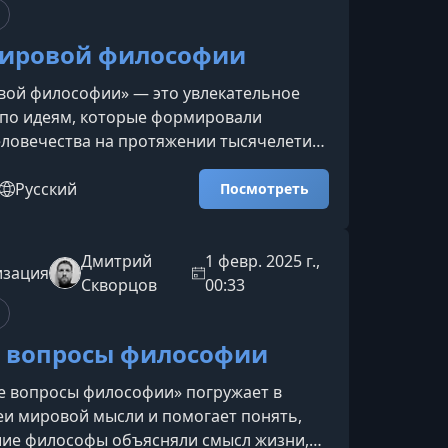
 от древнегреческих мифов до совр
мировой философии
вой философии» — это увлекательное
 по идеям, которые формировали
ловечества на протяжении тысячелетий.
ных занятий вы проследите связи между
азных эпох и школ, научитесь читать их
Русский
Посмотреть
убже и поймёте, почему старинные идеи
определять нашу современность.Что
курсеКаждая лекция — это отдельная
Дмитрий
1 февр. 2025 г.,
изация
ьная карта, помогающая увидеть
Скворцов
00:33
связь культ
 вопросы философии
е вопросы философии» погружает в
и мировой мысли и помогает понять,
шие философы объясняли смысл жизни,