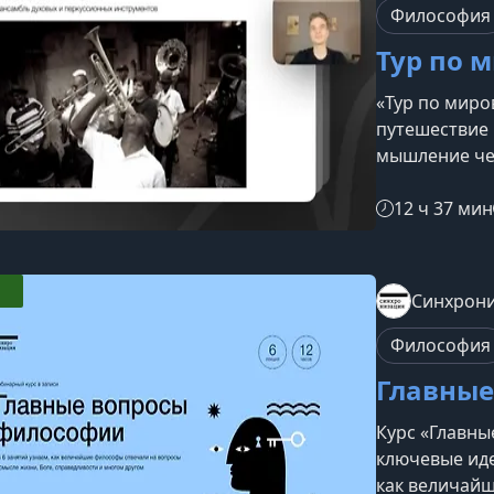
философии —
Философия
Тур по 
«Тур по миро
путешествие
мышление че
За 6 насыщен
философами р
12 ч 37 мин
аргументы гл
продолжают 
ждёт вас на 
Синхрон
интеллектуал
неразрывную 
Философия
Главные
Курс «Главны
ключевые иде
как величай