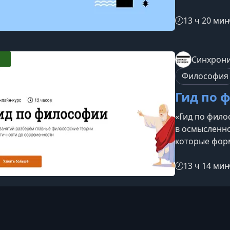
устройство м
Это практичн
13 ч 20 мин
которое рас
человечества
последовате
Синхрон
над которым
Философия
Декарт и Кан
Гид по 
«Гид по фило
в осмысленн
которые фор
больше двух 
логику истор
13 ч 14 мин
поверхностн
знания в лич
этот курсЗна
делом сложн
имён. Здесь 