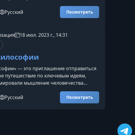
ира, природу истины и справедливости.
ое и доступное введение в философию,
Русский
Посмотреть
крывает самые важные вопросы
.О чём этот курсЗа шесть занятий вы
льно разберёте фундаментальные темы,
изация
18 июл. 2023 г., 14:31
и размышляли Платон и Аристотель,
т, Ницше и совре
философии
софии» — это приглашение отправиться
ое путешествие по ключевым идеям,
мировали мышление человечества
тысячелетий. Курс помогает увидеть
ического развития философии, избежать
Русский
Посмотреть
ого понимания и научиться применять
ной и профессиональной жизни.О чём
комство с философией часто кажется
ым: слишком много школ, направлений и
важно понима