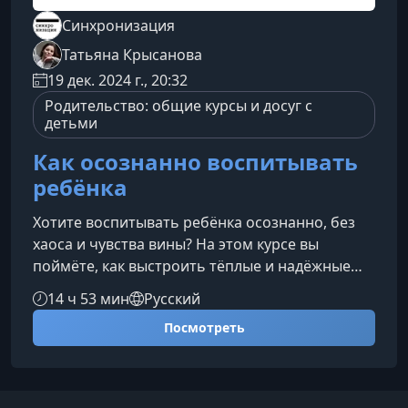
Синхронизация
Татьяна Крысанова
19 дек. 2024 г., 20:32
Родительство: общие курсы и досуг с
детьми
Как осознанно воспитывать
ребёнка
Хотите воспитывать ребёнка осознанно, без
хаоса и чувства вины? На этом курсе вы
поймёте, как выстроить тёплые и надёжные
отношения с ребёнком, сохранив собственные
14 ч 53 мин
Русский
ресурсы и гармонию в семье. Вы получите
Посмотреть
ясность, поддержку и конкретные
инструменты, которые можно применять
сразу.Что вы узнаете на курсеКурс помогает
по-новому взглянуть на родительство: понять,