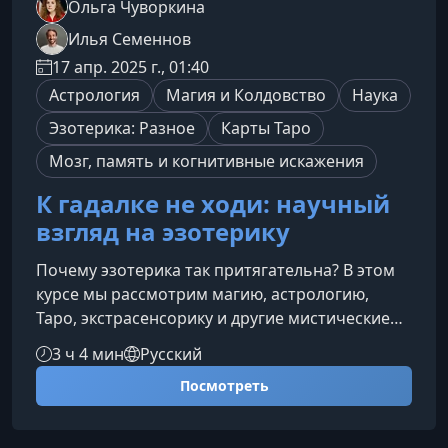
Ольга Чуворкина
Илья Семеннов
17 апр. 2025 г., 01:40
Астрология
Магия и Колдовство
Наука
Эзотерика: Разное
Карты Таро
Мозг, память и когнитивные искажения
К гадалке не ходи: научный
взгляд на эзотерику
Почему эзотерика так притягательна? В этом
курсе мы рассмотрим магию, астрологию,
Таро, экстрасенсорику и другие мистические
практики с научной точки зрения. Вы узнаете,
3 ч 4 мин
Русский
какие психологические механизмы стоят за
Посмотреть
верой в сверхъестественное, как отличить
научный подход от псевдонауки и какие
рациональные альтернативы существуют тем