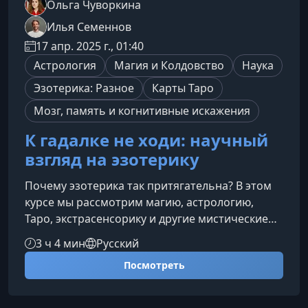
Ольга Чуворкина
Илья Семеннов
17 апр. 2025 г., 01:40
Астрология
Магия и Колдовство
Наука
Эзотерика: Разное
Карты Таро
Мозг, память и когнитивные искажения
К гадалке не ходи: научный
взгляд на эзотерику
Почему эзотерика так притягательна? В этом
курсе мы рассмотрим магию, астрологию,
Таро, экстрасенсорику и другие мистические
практики с научной точки зрения. Вы узнаете,
3 ч 4 мин
Русский
какие психологические механизмы стоят за
Посмотреть
верой в сверхъестественное, как отличить
научный подход от псевдонауки и какие
рациональные альтернативы существуют тем