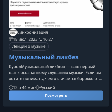
Синхронизация
18 июл. 2023 г., 16:27
Лекции о музыке
Музыкальный ликбез
Курс «Музыкальный ликбез» — ваш первый
шаг к осознанному слушанию музыки. Если вы
хотите понимать, чем отличается барокко от
классицизма, что делает джаз живым и
12 ч 44 мин
Русский
импровизационным, а рок-н-ролл —
Посмотреть
культурным феноменом, этот курс станет
идеальным проводником в мир музыкального
искусства.Что даёт курс «Музыкальный