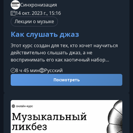
Синхронизация
14 окт. 2023 г., 15:16
Лекции о музыке
Как слушать джаз
Этот курс создан для тех, кто хочет научиться
действительно слышать джаз, а не
воспринимать его как хаотичный набор
звуков. Мы разберем, из чего складывается
8 ч 45 мин
Русский
джазовая музыка, почему она звучит именно
Посмотреть
так и как получать от неё больше
удовольствия. Шаг за шагом вы научитесь
распознавать стиль, форму, импровизацию и
характер исполнения — и слушать джаз
осознанно.Основы джаза: гармония, ритм и
искусство импровизацииИмпровизация — не
просто свободн