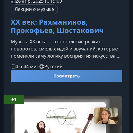
28 апр. 2025 г., 19:09
Лекции о музыке
XX век: Рахманинов,
Прокофьев, Шостакович
Музыка XX века — это столетие резких
поворотов, смелых идей и звучаний, которые
поменяли саму логику восприятия искусства.
Этот курс поможет разобраться, как
4 ч 44 мин
Русский
Рахманинов, Прокофьев и Шостакович
Посмотреть
прокладывали новые пути в музыке, сочетая
традицию и эксперимент, лирику и иронию,
трагизм и дерзость.Что ждёт вас на
курсеЛекции выстроены так, чтобы вы могли
+1
увидеть творческий путь каждого
композитора в контексте времени и понять,
почему именно их муз