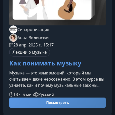
Синхронизация
Анна Виленская
28 апр. 2025 г., 15:17
Лекции о музыке
Как понимать музыку
Музыка — это язык эмоций, который мы
считываем даже неосознанно. В этом курсе вы
узнаете, как и почему музыкальные законы
работают одинаково в классике XIX века, роке
13 ч 5 мин
Русский
70-х и поп-хитах 90-х, научитесь лучше
Посмотреть
понимать любимые треки и слушать музыку
глубже.Как музыка вызывает эмоцииМы