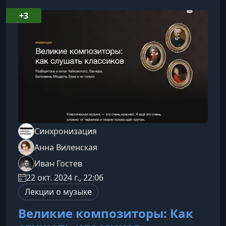
разберёмся, почему мозг реагирует на ритмы,
высоту звуков и вибрации, а также как
+3
композиторы используют это, чтобы
управлять настроением слушателя.Физика и
психол
Синхронизация
Анна Виленская
Иван Гостев
22 окт. 2024 г., 22:06
Лекции о музыке
Великие композиторы: Как