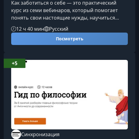
Как заботиться о себе — это практический
курс из семи вебинаров, который помогает
понять свои настоящие нужды, научиться
бережно относиться к себе и выстраивать
12 ч 40 мин
Русский
устойчивый жизненный баланс. В программе
Посмотреть
— работа с эмоциями, ресурсами, личными
границами и физическим состоянием, чтобы
шаг за шагом прийти к внутренней гармонии.О
чём курсКаждый вебинар посвящён важному
+5
аспекту самоподдержки. Лекторы — психологи
и специалисты по здоровью — дают поня
Синхронизация