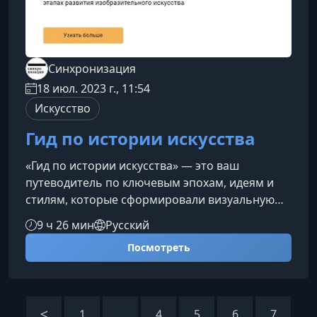
Синхронизация
18 июл. 2023 г., 11:54
Искусство
Гид по истории искусства
«Гид по истории искусства» — это ваш
путеводитель по ключевым эпохам, идеям и
стилям, которые сформировали визуальную
культуру Европы. Курс помогает увидеть в
9 ч 26 мин
Русский
искусстве не набор разрозненных шедевров, а
Посмотреть
цельную историческую ткань, где каждый
период логично вытекает из предыдущего и
подготавливает следующий.О чем этот курсНа
протяжении девяти занятий вы проследите
1
...
4
5
6
7