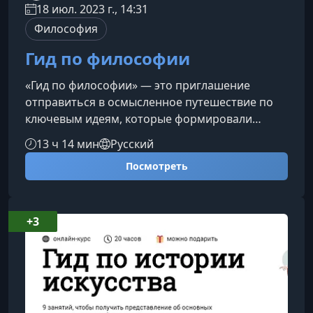
18 июл. 2023 г., 14:31
Философия
Гид по философии
«Гид по философии» — это приглашение
отправиться в осмысленное путешествие по
ключевым идеям, которые формировали
мышление человечества больше двух
13 ч 14 мин
Русский
тысячелетий. Курс помогает увидеть логику
Посмотреть
исторического развития философии, избежать
поверхностного понимания и научиться
применять знания в личной и
профессиональной жизни.О чём этот
+3
курсЗнакомство с философией часто кажется
делом сложным: слишком много школ,
направлений и имён. Здесь важно понима