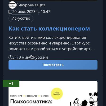
Синхронизация
20 июл. 2023 г., 10:47
Искусство
Как стать коллекционером
Хотите войти в мир коллекционирования
искусства осознанно и уверенно? Этот курс
поможет вам разобраться в устройстве арт-
рынка, понять собственные мотивы, научиться
5 ч 0 мин
Русский
выбирать достойные произведения и
Посмотреть
выстраивать стратегию покупки независимо
от бюджета. Вы шаг за шагом освоите
фундаментальные принципы
коллекционирования вместе с экспертами
+1
международного уровня.Зачем проходить курс
по коллекционированию искусстваКурс создан
для тех, кто стремитс