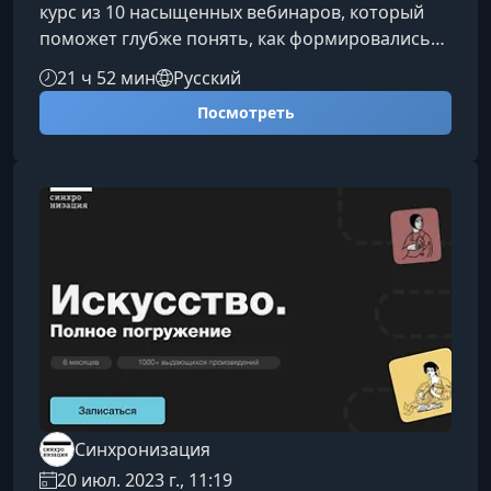
курс из 10 насыщенных вебинаров, который
поможет глубже понять, как формировались
ключевые кинематографические традиции
21 ч 52 мин
Русский
Европы, США и Азии. Мы разберём
Посмотреть
взаимосвязи между школами, проследим
влияние великих мастеров и научимся
смотреть кино как профессионалы.Что вы
узнаете на курсеКурс поможет увидеть
киноиндустрию как единый живой организм,
где идеи путешествуют между странами и
эпохами. Мы исследуем,
Синхронизация
20 июл. 2023 г., 11:19