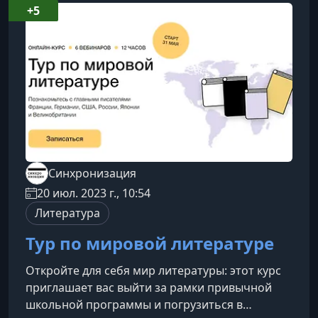
узнаете на курсеКаждое занятие посвящено
+5
одному историческому переломному моменту
— событию, которое изменило устройство
мира, международ
Синхронизация
20 июл. 2023 г., 10:54
Литература
Тур по мировой литературе
Откройте для себя мир литературы: этот курс
приглашает вас выйти за рамки привычной
школьной программы и погрузиться в