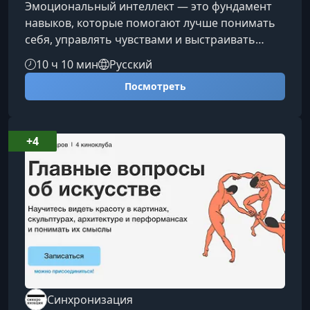
Эмоциональный интеллект — это фундамент
навыков, которые помогают лучше понимать
себя, управлять чувствами и выстраивать
гармоничные отношения. Этот курс
10 ч 10 мин
Русский
раскрывает ключевые инструменты,
Посмотреть
позволяющие развивать эмоциональную
зрелость и устойчивость в повседневной
жизни.Что даст вам развитие эмоционального
интеллектаОсвоив принципы работы со
+4
своими эмоциями, вы сможете эффективнее
реагировать на стрессовые ситуации, избегать
конфликтов и глубже п
Синхронизация