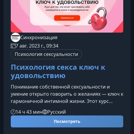
Синхронизация
7 авг. 2023 г., 09:34
Психология сексуальности
Психология секса ключ к
удовольствию
Понимание собственной сексуальности и
умение открыто говорить о желаниях — ключ к
гармоничной интимной жизни. Этот курс
поможет вам переосмыслить отношение к
14 ч 43 мин
Русский
сексу, избавиться от тревог и научиться
Посмотреть
получать удовольствие осознанно и
полноценно.Почему важно изучать