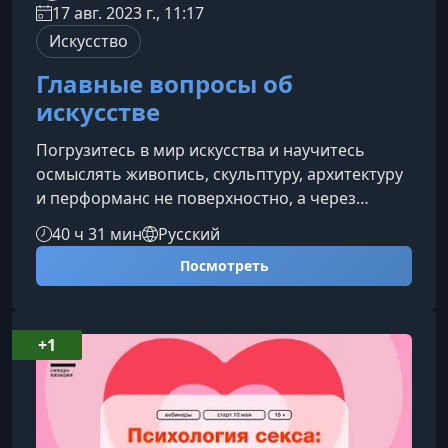
17 авг. 2023 г., 11:17
Искусство
Главные вопросы об
искусстве
Погрузитесь в мир искусства и научитесь
осмыслять живопись, скульптуру, архитектуру
и перформанс не поверхностно, а через
понимание идей, контекстов и скрытых
40 ч 31 мин
Русский
смыслов. Этот курс поможет видеть больше,
Посмотреть
чувствовать глубже и уверенно
ориентироваться в художественном
пространстве — без сложной терминологии и
заучивания дат.О чем этот курсМы разберем
+1
ключевые вопросы, которые чаще всего
возникают при посещении музеев и галерей.
Вы научитесь понимат