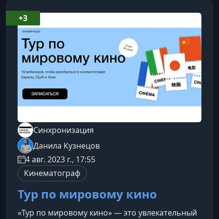
психологию сексуальностиСекс — это не
только физиология, но и эмоции, восприятие
+3
себя, доверие к партнеру. Без
психологического комфорта даже идеальная
техника не принесёт ожидаемого
Синхронизация
Данила Кузнецов
4 авг. 2023 г., 17:55
Кинематограф
Тур по мировому кино
«Тур по мировому кино» — это увлекательный