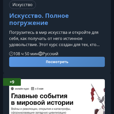
Искусство
Искусство. Полное
погружение
Погрузитесь в мир искусства и откройте для
себя, как получать от него истинное
удовольствие. Этот курс создан для тех, кто
хочет научиться понимать художественные
108 ч 50 мин
Русский
образы, чувствовать замысел автора и
Посмотреть
уверенно ориентироваться в многообразии
стилей и эпох. От первых шагов в музеях до
глубокого аналитического взгляда на шедевры
– вы освоите всё необходимое для
+9
полноценного восприятия искусства.Что вы
узнаете в этом курсеПрограмма построена так,
ч