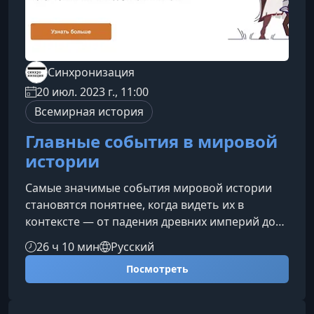
Синхронизация
20 июл. 2023 г., 11:00
Всемирная история
Главные события в мировой
истории
Самые значимые события мировой истории
становятся понятнее, когда видеть их в
контексте — от падения древних империй до
технологических и политических
26 ч 10 мин
Русский
трансформаций XX века. Этот курс помогает
Посмотреть
структурировать ключевые этапы развития
западной цивилизации, показывая, как
прошлое формирует наше настоящее.Что вы