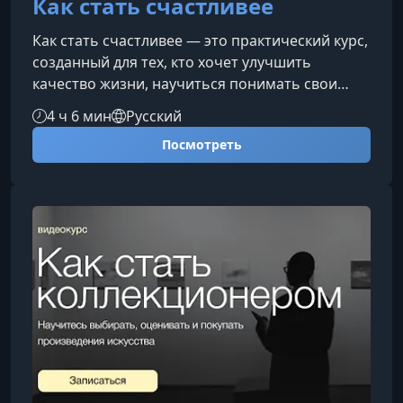
Как стать счастливее
Как стать счастливее — это практический курс,
созданный для тех, кто хочет улучшить
качество жизни, научиться понимать свои
потребности и формировать устойчивое
4 ч 6 мин
Русский
чувство внутреннего благополучия. В
Посмотреть
программе собраны проверенные методики
развития, которые помогают обрести опору в
себе, укрепить отношения и выстроить путь к
долгосрочному личностному росту.Что вас
ждёт в программеКурс строится поэтапно:
каждую неделю вы фокусируетесь на одной
ключ