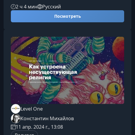
Константин Михайлов, выступающий от лица
2 ч 4 мин
Русский
начала 22 века, помогает понять, какие
Посмотреть
процессы изменили духовный ландшафт
человечества и как формируются религии
будущего.О чем этот курсВы познакомитесь с
ключевыми культурными, социальными и
технологическими факторами, которые влияли
на религиозные традиции в течение последних
двух столетий. Ку
Level One
Константин Михайлов
11 апр. 2024 г., 13:08