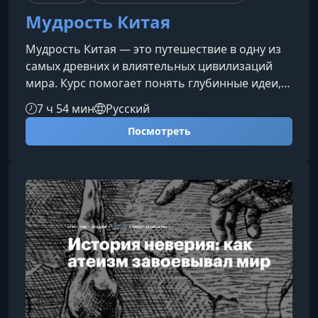
Мудрость Китая
Мудрость Китая — это путешествие в одну из
самых древних и влиятельных цивилизаций
мира. Курс помогает понять глубинные идеи,
традиции и культурные коды, которые
7 ч 54 мин
Русский
сформировали мышление китайского
Посмотреть
общества и до сих пор определяют жизнь
страны.Культура и традиции
КитаяСовременный Китай умело объединяет
тысячелетнее наследие и стремительное
развитие технологий. Здесь почитают предков,
следуют ритуалам, используют иероглифы как
часть культурной иде