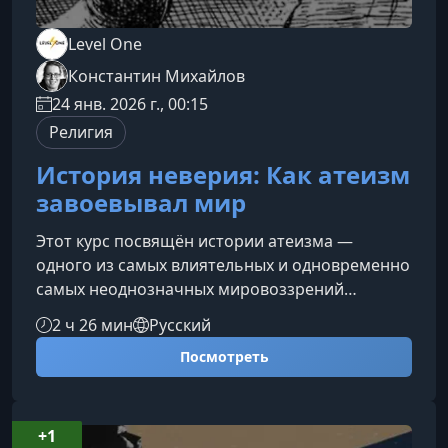
Level One
Константин Михайлов
24 янв. 2026 г., 00:15
Религия
История неверия: Как атеизм
завоевывал мир
Этот курс посвящён истории атеизма —
одного из самых влиятельных и одновременно
самых неоднозначных мировоззрений
современности. Мы проследим путь от первых
2 ч 26 мин
Русский
сомнений в существовании богов до
Посмотреть
формирования зрелой атеистической
традиции, рассмотрим культурные, научные и
философские процессы, которые сделали
неверие глобальным явлением.Как возник и
+1