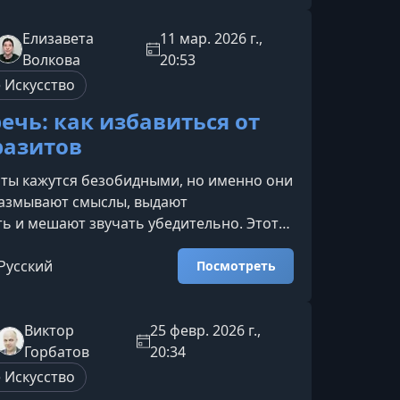
ь.Что вы узнаете на лекцииКурс
сторический, культурный и практический
Елизавета
11 мар. 2026 г.,
вой агрессии, чтобы вы могли видеть
Волкова
20:53
 Искусство
ечь: как избавиться от
разитов
ты кажутся безобидными, но именно они
размывают смыслы, выдают
ь и мешают звучать убедительно. Этот
 понять природу речевых привычек и
ить чище, точнее и выразительнее.О чём
Русский
Посмотреть
 курсе мы шаг за шагом разберёмся,
ивычную речь проникают слова-
к они формируют впечатление о
Виктор
25 февр. 2026 г.,
что с этим можно сделать на
Горбатов
20:34
ретические основы Исторически
 Искусство