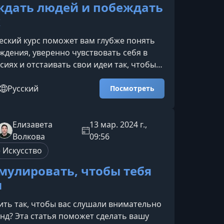
ждать людей и побеждать
х
еский курс поможет вам глубже понять
ждения, уверенно чувствовать себя в
сиях и отстаивать свои идеи так, чтобы
льно слышали и принимали. Курс
хологию, аргументацию и техники
Русский
Посмотреть
 давая инструменты для общения в
ной жизни.Чему вы научитесьЧётко и
 формулировать мыслиВы избавитесь от
Елизавета
13 мар. 2024 г.,
непонятым, научитесь структурировать
Волкова
09:56
находить
 Искусство
мулировать, чтобы тебя
и
ить так, чтобы вас слушали внимательно
унд? Эта статья поможет сделать вашу