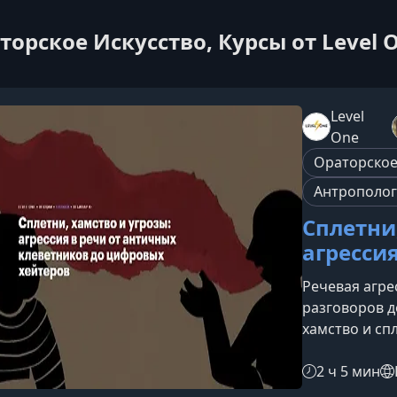
торское Искусство, Курсы от Level 
Level
One
Ораторское
Антрополог
Сплетни,
агрессия
Речевая агре
разговоров д
хамство и сп
на эмоционал
инструментам
2 ч 5 мин
природу агре