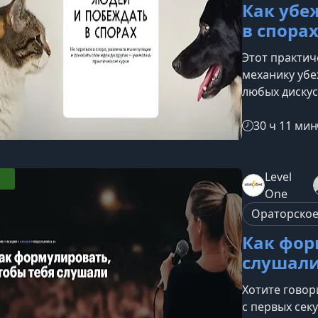
Как убе
в спора
Этот практич
механику убе
любых дискус
их действите
сочетает пси
30 ч 11 мин
переговоров,
работе и лич
убедительно
Level
страха быть 
One
свои идеи и 
Ораторское
Как фор
слушал
Хотите говор
с первых сек