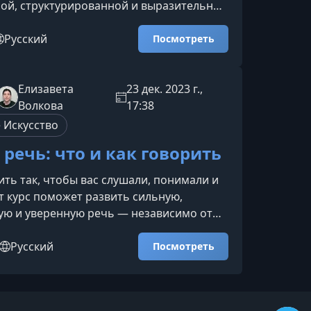
ой, структурированной и выразительной
пока вам кажется, что мысли «теряются»
оловы к словам.О чем этот курсКурс
Русский
Посмотреть
витию навыков четкой, связной и
 устной речи. Он подойдет всем, кто
доносить свои идеи — в работе, учёбе,
Елизавета
23 дек. 2023 г.,
 публичных выступлениях.Ключевые
Волкова
17:38
 Искусство
речь: что и как говорить
ить так, чтобы вас слушали, понимали и
т курс поможет развить сильную,
ую и уверенную речь — независимо от
аете ли вы перед аудиторией, ведёте
овор или стремитесь сделать свою
Русский
Посмотреть
ю коммуникацию чётче и
Что вы получите от этого курсаМатериал
т всем, кто хочет говорить ясно,