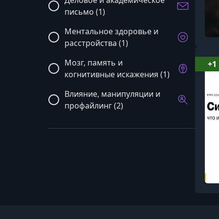
Деловое и академическое
письмо (1)
Ментальное здоровье и
расстройства (1)
Мозг, память и
+1
когнитивные искажения (1)
Влияние, манипуляции и
профайлинг (2)
Эмоции и эмоциональный
интеллект (1)
Стресс, тревога и
выгорание (1)
Психология работы и
карьеры (2)