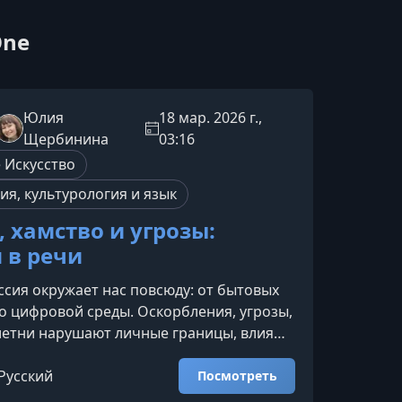
One
Юлия
18 мар. 2026 г.,
Щербинина
03:16
 Искусство
ия, культурология и язык
 хамство и угрозы:
 в речи
ссия окружает нас повсюду: от бытовых
о цифровой среды. Оскорбления, угрозы,
летни нарушают личные границы, влияют
ьное состояние и нередко становятся
и давления. Этот курс поможет понять
Русский
Посмотреть
ссии в речи и научиться эффективно ей