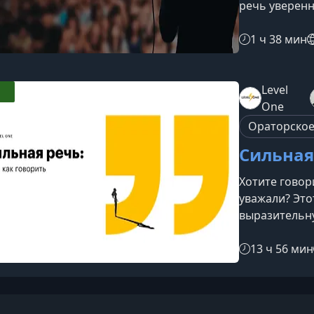
речь уверенн
— даже если 
по пути от г
1 ч 38 мин
посвящен раз
убедительной
хочет лучше 
Level
общении или
One
задачи курс
Ораторское
Сильная 
Хотите говор
уважали? Это
выразительн
того, выступ
сложный разг
13 ч 56 мин
повседневну
эффективнее.
курса подходи