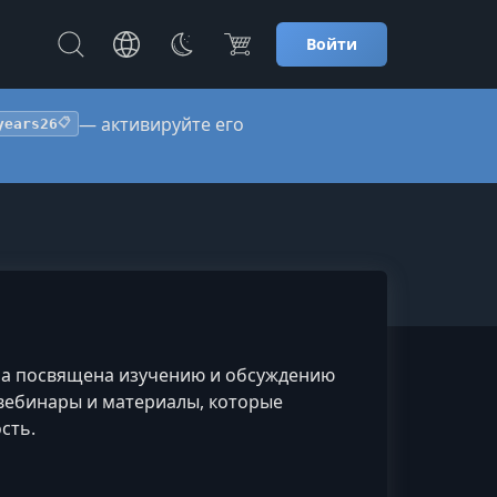
Войти
— активируйте его
years26
📋
рма посвящена изучению и обсуждению
 вебинары и материалы, которые
сть.