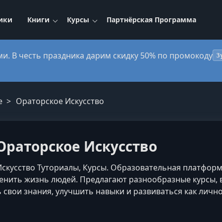
ики
Книги
Курсы
Партнёрская Программа
ми. В честь праздника дарим скидку 50% по промокоду
3
e
Ораторское Искусство
 Ораторское Искусство
 Искусство Туториалы, Курсы. Образовательная платфо
менить жизнь людей. Предлагают разнообразные курсы,
свои знания, улучшить навыки и развиваться как лично