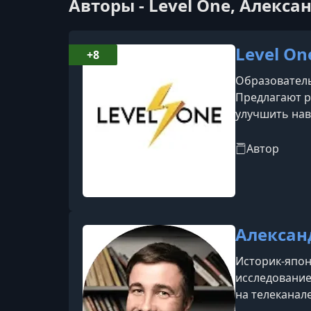
Авторы - Level One, Алекса
Level On
+8
Образователь
Предлагают р
улучшить нав
Автор
Алексан
Историк-япон
исследование
на телеканал