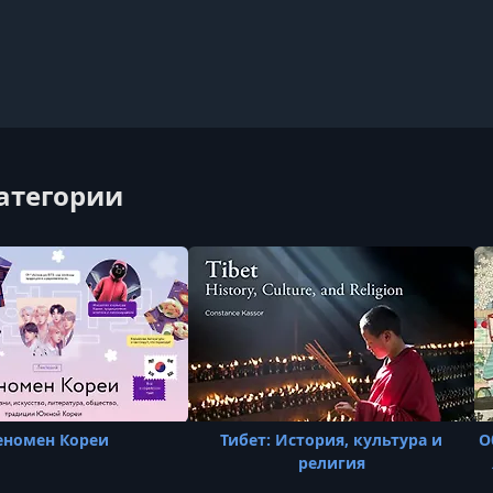
категории
еномен Кореи
Тибет: История, культура и
О
религия