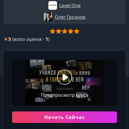
Level One
Олег Грознов
★
5
(
всего оценок
-
1
)
Предпросмотр курса
Начать Сейчас