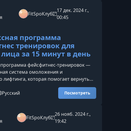
лубленная работа с мышцами и
дая тренировка направлена на
17 дек. 2024 г.,
FitSpoКлуб
убоких слоев мышц и мягких тканей,
я
00:45
о активируются в классическом ф
сная программа
нес тренировок для
 лица за 15 минут в день
 программа фейсфитнес‑тренировок —
ная система омоложения и
о лифтинга, которая помогает вернуть
нус лицу всего за 15 минут в день. Курс
ех, кто хочет выглядеть моложе без
Русский
Посмотреть
ложных процедур, используя простой, но
нованный подход к работе с мышцами
О программеВам предстоит пройти 27
26 нояб. 2024 г.,
FitSpoКлуб
 уроков, которые открываются
я
19:42
по мере выполнения