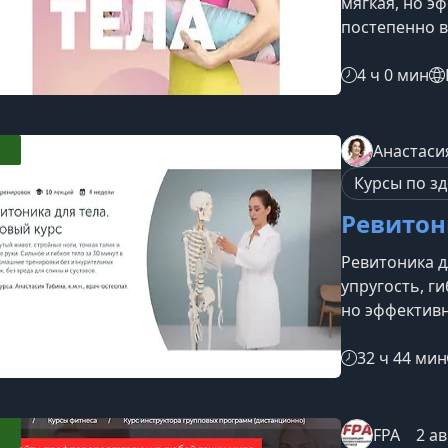
мягкая, но э
постепенно 
ритуалы. Кор
улучшение гиб
4 ч 0 мин
также на сни
суставах.Что
семидневная 
Анастаси
улучшить сам
Курсы по з
длительных т
Ревитон
Ревитоника д
упругость, ги
но эффектив
сочетает мяг
фасциальные
32 ч 44 мин
помогая без
улучшать оса
омоложения.Ч
FPA
2 ав