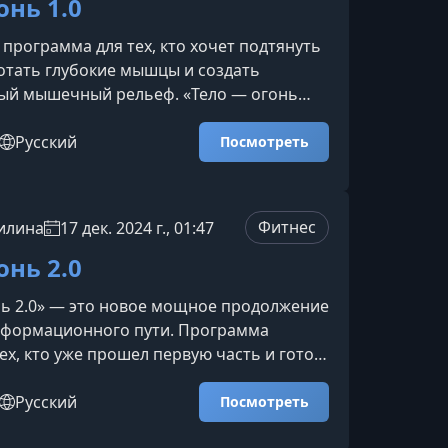
, улучшение осанки,
онь 1.0
программа для тех, кто хочет подтянуть
отать глубокие мышцы и создать
ый мышечный рельеф. «Тело — огонь
т функциональные нагрузки, работу с
осстановительные техники, которые
Русский
Посмотреть
ировки на новый уровень
ти.О программеМетодика направлена на
тивацию мышечных групп, которые
Фитнес
илина
17 дек. 2024 г., 01:47
сивными в рамках обычных тренировок.
уманной структуры занятий
онь 2.0
ь 2.0» — это новое мощное продолжение
сформационного пути. Программа
тех, кто уже прошел первую часть и готов
дующий уровень силы, гибкости и
знанности. Больше эффекта, глубже
Русский
Посмотреть
ярче результаты.Что включает