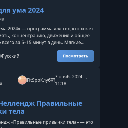
для ума 2024
ма
ума 2024» — программа для тех, кто хочет
мять, концентрацию, движения и общее
 всего за 5–15 минут в день. Мягкие
дыхательные техники и нейропрактики
гу работать быстрее, телу — двигаться
Русский
Посмотреть
 — чувствовать себя энергичнее.Почему
с для мозгаПроблемы с памятью,
, ухудшение зрения и снижение
7 нояб. 2024 г.,
FitSpoКлуб
это не просто возрастные изменения, а
я
11:18
 моз
Челлендж Правильные
и тела
ендж «Правильные привычки тела» — это