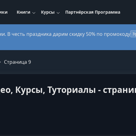
ики
Книги
Курсы
Партнёрская Программа
ми. В честь праздника дарим скидку 50% по промокоду
3
Страница 9
ео, Курсы, Туториалы - страни