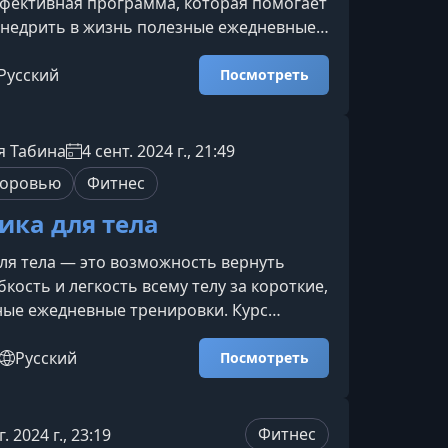
ффективная программа, которая помогает
внедрить в жизнь полезные ежедневные
откие тренировки направлены на
кости, осанки, тонуса лица и тела, а
Русский
Посмотреть
жение напряжения и дискомфорта в
 представляет собой челленджЭто
программа, созданная для тех, кто хочет
я Табина
4 сент. 2024 г., 21:49
очувствие и внешний вид без
доровью
Фитнес
ренировок. Ка
ика для тела
ля тела — это возможность вернуть
бкость и легкость всему телу за короткие,
ные ежедневные тренировки. Курс
кие функциональные нагрузки,
 техники и осознанные движения,
Русский
Посмотреть
опасно прорабатывать мышцы и суставы,
нку и запускать процессы естественного
то делает этот курс
Фитнес
г. 2024 г., 23:19