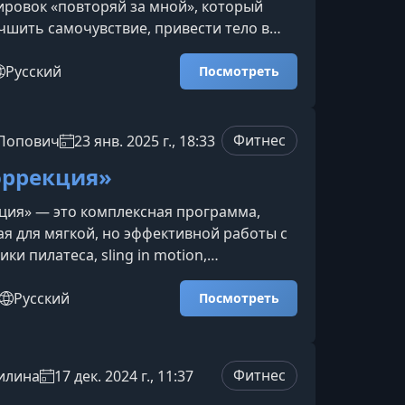
ровок «повторяй за мной», который
чшить самочувствие, привести тело в
маться дома без сложного инвентаря и
й.Что представляет собой пакет
Русский
Посмотреть
а тела»Вы получаете серию видео-
лительностью от 10 до 20 минут, которые
вместе с тренером в реальном времени.
Фитнес
 Попович
23 янв. 2025 г., 18:33
жнение сопровождается понятными
оррекция»
 поэтому тре
ция» — это комплексная программа,
я для мягкой, но эффективной работы с
ки пилатеса, sling in motion,
ного тренинга и лечебной физкультуры
 единую систему, которая помогает
Русский
Посмотреть
нку, снять боли, укрепить мышцы и
 тело после нагрузок или родов.Что
рсОсновные элементы программы5
Фитнес
илина
17 дек. 2024 г., 11:37
 неделю — направлены на укрепление