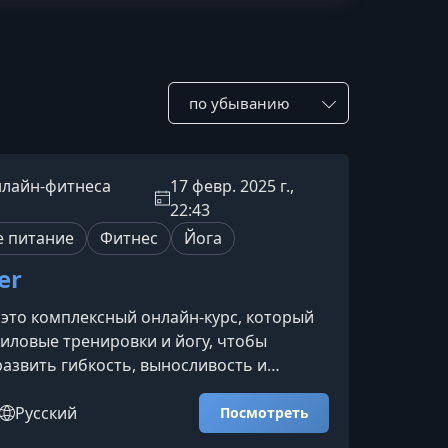
Сотировать по:
лайн-фитнеса
17 февр. 2025 г.,
22:43
 питание
Фитнес
Йога
er
 это комплексный онлайн-курс, который
иловые тренировки и йогу, чтобы
азвить гибкость, выносливость и
связь с собственным телом. Идеален
 хочет тренироваться осознанно и
Русский
Посмотреть
льный результат без перенапряжения.О