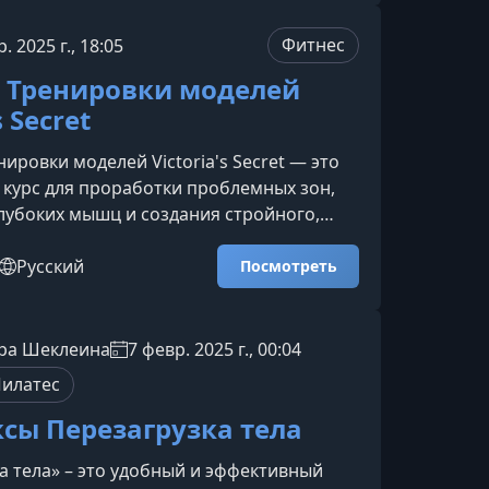
ма создана для тех, кто стремится к
астичному и сбалансированному телу. На
Фитнес
. 2025 г., 18:05
ии вас ждут динамичные силовые связки,
| Тренировки моделей
еходы и
s Secret
ировки моделей Victoria's Secret — это
курс для проработки проблемных зон,
лубоких мышц и создания стройного,
тела. Методика основана на
й системе моделей Victoria’s Secret и
Русский
Посмотреть
м, кто хочет улучшить качество фигуры
ок.Что представляет собой методика POP-
то авторский подход, направленный на
ра Шеклеина
7 февр. 2025 г., 00:04
ы, тонуса и выносливости. Тренировки
илатес
б
сы Перезагрузка тела
а тела» – это удобный и эффективный