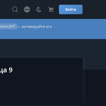
Войти
— активируйте его
years26
📋
ца 9