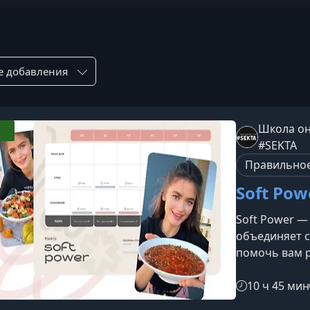
ровка по:
Школа он
#SEKTA
Правильное
Soft Pow
Soft Power —
объединяет с
помочь вам р
гармоничную 
для тех, кто
10 ч 45 мин
получать реа