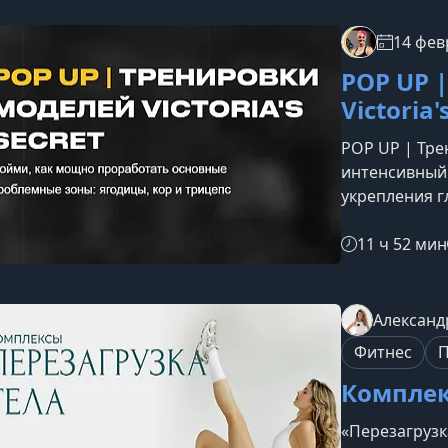
курсеПрограм
сильному, пл
14 февр
каждом занят
POP UP 
плавные пер
Victoria'
POP UP | Трен
интенсивный 
укрепления г
подтянутого 
тренировочно
11 ч 52 мин
подойдет все
без перегруз
UPPOP-UP — э
Александ
развитие сил
Фитнес
П
включают ра
Комплек
«Перезагрузк