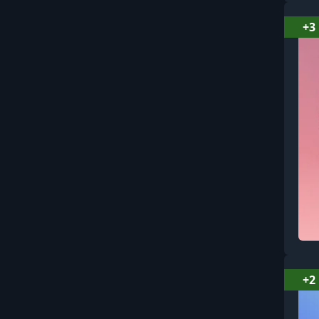
+3
+2