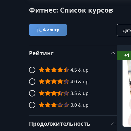
Фитнес: Список курсов
Сорти
Фильтр
Рейтинг
+1
4.5 & up
4.0 & up
3.5 & up
3.0 & up
Продолжительность