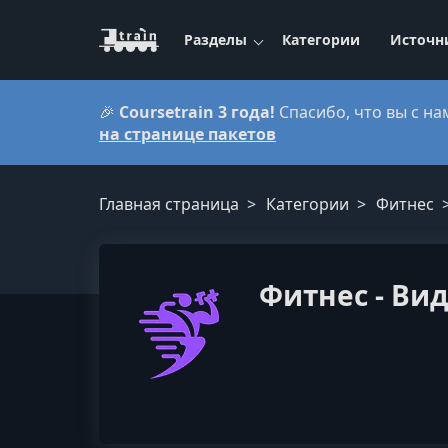
Разделы
Категории
Источн
🎉
Coursetrain 3 года!
Спасибо, что вы с на
на странице пакетов
Главная страница
Категории
Фитнес
Фитнес - Вид