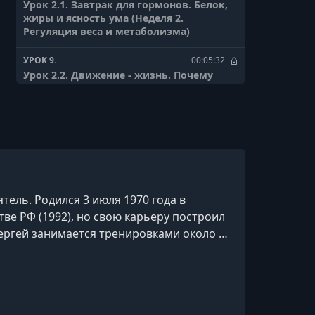
Урок 2.1. Завтрак для гормонов. Белок,
жиры и ясность ума (Неделя 2.
Регуляция веса и метаболизма)
УРОК 9.
00:05:32
Урок 2.2. Движение - жизнь. Почему
реально это работает
УРОК 10.
00:05:08
Урок 2.3. Фастфуд и индустрия веса. Что
происходит на уровне тела
УРОК 11.
00:04:08
Урок 2.4. Сахар — зависимость. Как
тель. Родился 3 июля 1970 года в
выйти из петли
е РФ (1992), но свою карьеру построил
УРОК 12.
00:02:41
ергей занимается тренировками около 40
Урок 2.5. Двигательная активность как
включая сэнсэя Хигаонна Морио. Основал
норма. Простой комплекс на каждый
день
УРОК 13.
00:03:02