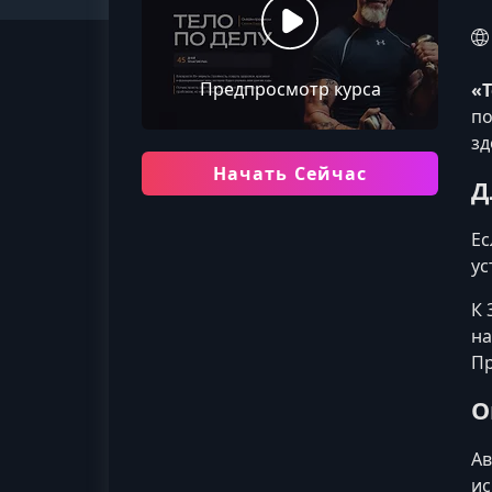
Предпросмотр курса
«Т
по
зд
Начать Сейчас
Д
Ес
ус
К 
на
Пр
О
Ав
ис