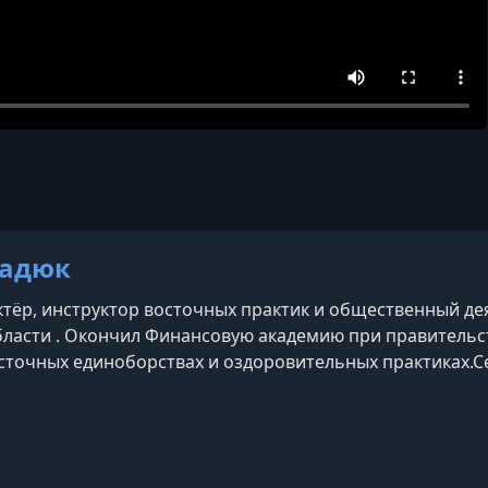
Бадюк
ктёр, инструктор восточных практик и общественный дея
ласти . Окончил Финансовую академию при правительств
осточных единоборствах и оздоровительных практиках.С
учеником у мастеров цигун, карате и других дисциплин, 
анти-студию — центр оздоровите