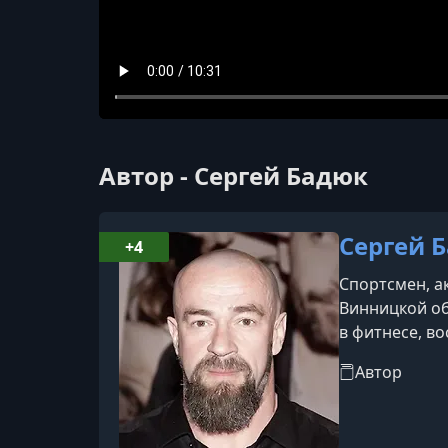
Автор - Сергей Бадюк
Сергей 
+4
Спортсмен, а
Винницкой об
в фитнесе, в
лет. Служил 
Автор
московскую Ш