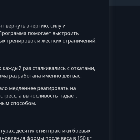
т вернуть энергию, силу и
. Программа помогает выстроить
ых тренировок и жёстких ограничений.
о каждый раз сталкивались с откатами,
мма разработана именно для вас.
тало медленнее реагировать на
 стресс, а выносливость падает.
тным способом.
турах, десятилетия практики боевых
ановления формы после веса в 150 кг