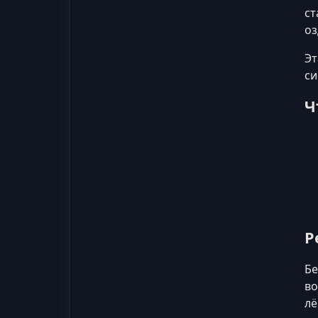
ст
оз
Эт
си
Ч
Р
Бе
во
лё