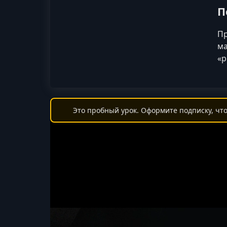
П
Пр
ма
«р
Это пробный урок. Оформите подписку, что