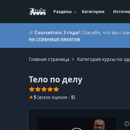
Разделы
Категории
Источн
🎉
Coursetrain 3 года!
Спасибо, что вы с на
на странице пакетов
Главная страница
Категория курсы по з
Тело по делу
★
5
(
всего оценок
-
5
)