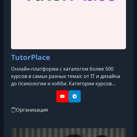
УРОК 12.
00:14:22
12. Сила рук
УРОК 13.
00:15:23
13. Гибкость
УРОК 14.
00:16:24
14. Вытяжение и расслабление
TutorPlace
Онлайн-платформа с каталогом более 500
курсов в самых разных темах: от IT и дизайна
до психологии и хобби. Категории курсов
охватывают такие направления, как IT, бизнес,
дизайн, психология, творчество, блогинг, уход
YouTube
Telegram
за собой, профессии и др.
Организация