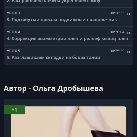
2. Расправляем плечи и укрепляем спину
УРОК 3.
00:18:35
3. Подтянутый пресс и подвижный позвоночник
УРОК 4.
00:20:04
4. Коррекция асимметрии плеч и рельеф мышц плеч
УРОК 5.
00:25:29
5. Разглаживаем складки на боках талии
УРОК 6.
00:29:51
6. Плоский животик ровная спина
Автор - Ольга Дробышева
УРОК 7.
00:21:29
7. Прелести подвижной грудной клетки
УРОК 8.
00:20:32
+1
8. Подтянутые руки и спина
УРОК 9.
00:21:24
9. Мягкий урок для вытяжения шеи