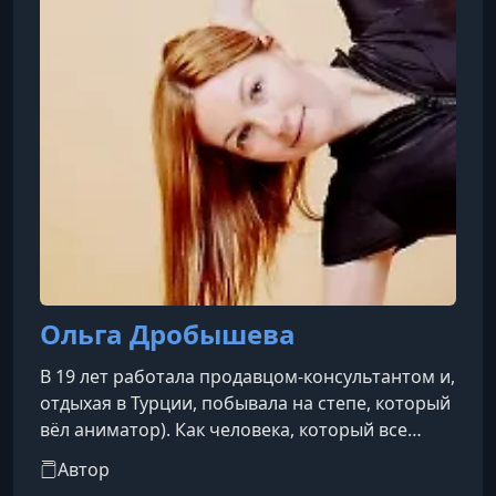
УРОК 10.
00:12:01
10. Работа со шрамами
Ольга Дробышева
В 19 лет работала продавцом-консультантом и,
отдыхая в Турции, побывала на степе, который
вёл аниматор). Как человека, который все
детство занимался танцами, меня привлекла
Автор
видимая простота работы и свободный