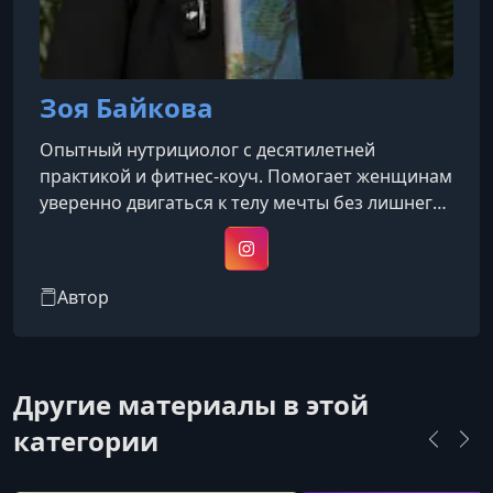
Зоя Байкова
Опытный нутрициолог с десятилетней
практикой и фитнес-коуч. Помогает женщинам
уверенно двигаться к телу мечты без лишнего
стресса и жёстких ограничений. Зоя не просто
диетолог — она партнёр на пути к здоровью и
Instagram
гармоничной фигуре.
Автор
Другие материалы в этой
категории