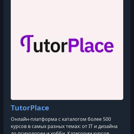
УРОК 9.
00:18:40
9. Пилатес с фитнес резинкой с акцентом на ноги
УРОК 10.
00:21:59
10. Пилатес с гантелями для ягодиц и груди
УРОК 11.
00:20:10
11. Пилатес с акцентом на спину
TutorPlace
Онлайн-платформа с каталогом более 500
курсов в самых разных темах: от IT и дизайна
до психологии и хобби. Категории курсов