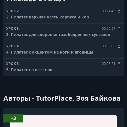
УРОК 2.
00:21:43
2. Пилатес верхняя часть корпуса и кор
УРОК 3.
00:25:57
3. Пилатес для здоровья тазобедренных суставов
УРОК 4.
00:36:03
4. Пилатес с акцентом на ноги и ягодицы
УРОК 5.
00:23:21
5. Пилатес на все тело
УРОК 6.
00:20:06
6. Пилатес на все тело с акцентом на ягодицы
Авторы - TutorPlace, Зоя Байкова
УРОК 7.
00:19:09
7. Пилатес с акцентом на верх
УРОК 8.
00:19:06
+3
8. Пилатес с мячом на все тело