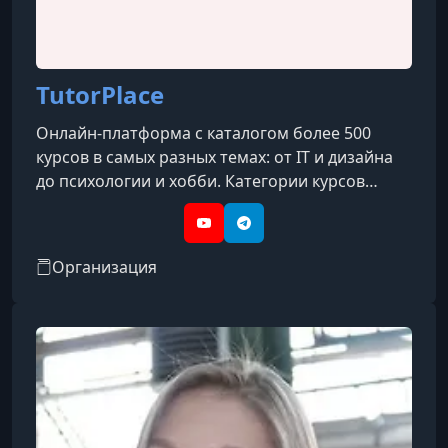
УРОК 14.
00:11:33
14. Идеальная осанка навсегда
TutorPlace
Онлайн-платформа с каталогом более 500
курсов в самых разных темах: от IT и дизайна
до психологии и хобби. Категории курсов
охватывают такие направления, как IT, бизнес,
дизайн, психология, творчество, блогинг, уход
YouTube
Telegram
за собой, профессии и др.
Организация