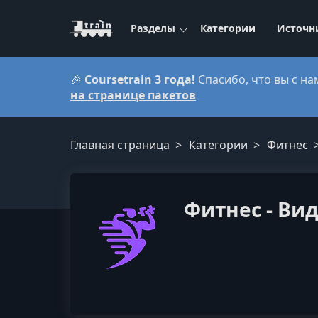
Разделы
Категории
Источн
🎉
Coursetrain 3 года!
Спасибо, что вы с на
на странице пакетов
Главная страница
Категории
Фитнес
Фитнес - Вид