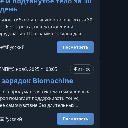
 и подтянутое тело за 30
ия крас
 день
ьное, гибкое и красивое тело всего за 30
 — без стресса, переутомления и
рудования. Программа создана для
домашних тренировок, которые мягко,
о улучшают здоровье, самочувствие и
н
Русский
Посмотреть
Что входит в программуВ курсе собраны
знообразных тренировок и материалов
ннего укрепления тела и гармонизации
Фитнес
INE
5 нояб. 2025 г., 03:05
. Вы сможете выбрать занятия под
 зарядок Biomachine
оение,
 это продуманная система ежедневных
орая помогает поддерживать тонус,
ее самочувствие без длительных
 Короткие форматы, разнообразие
и гибкость расписания делают занятия
Русский
Посмотреть
выполнении и понятными для любого