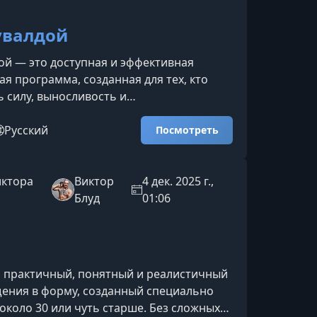
 упор делается на
кувалдой
дой — это доступная и эффективная
я программа, созданная для тех, кто
ь силу, выносливость и
ость тела с помощью простого, но
ряда. Минимум оборудования, максимум
Русский
Посмотреть
то представляет собой курсПрограмма
 на тренировках с кувалдой и включает
тельных тренировочных дней. Нагрузка
иктора
Виктор
4 дек. 2025 г.,
пенно, что делает курс подходящим как
Блуд
01:06
 так и для опыт
о практичный, понятный и реалистичный
ения в форму, созданный специально
 около 30 или чуть старше. Без сложных