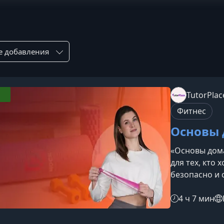
ровка по:
TutorPlac
Фитнес
Основы 
«Основы дом
для тех, кто
безопасно и 
Занятия подх
занимался: в
4 ч 7 мин
выносливость
собственном 