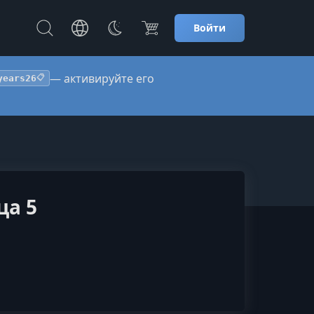
Войти
— активируйте его
years26
📋
ца 5