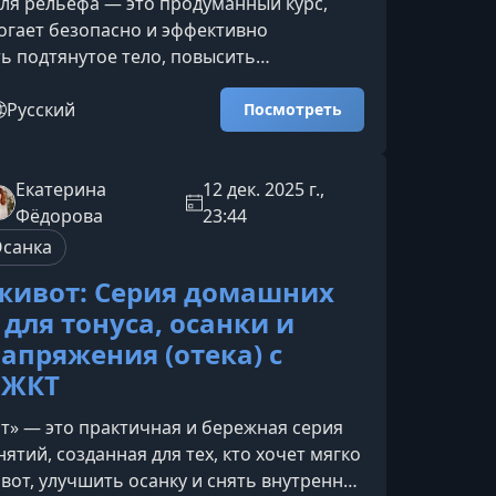
ля рельефа — это продуманный курс,
огает безопасно и эффективно
 подтянутое тело, повысить
ь и улучшить тонус мышц. Программа
новичкам, так и тем, кто давно
Русский
Посмотреть
 предлагая доступные, но результативные
 вас ждёт в курсеКаждая тренировка
к, чтобы задействовать максимальное
Екатерина
12 дек. 2025 г.,
ышц, ускорить метаболизм и постепенно
Фёдорова
23:44
овень сложности без пер
санка
живот: Серия домашних
для тонуса, осанки и
напряжения (отека) с
 ЖКТ
т» — это практичная и бережная серия
ятий, созданная для тех, кто хочет мягко
вот, улучшить осанку и снять внутреннее