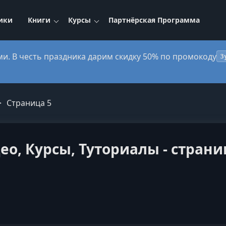
ики
Книги
Курсы
Партнёрская Программа
ми. В честь праздника дарим скидку 50% по промокоду
3
Страница 5
ео, Курсы, Туториалы - страни