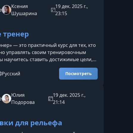
ма сочетает силовую подготовку,
Ксения
19 дек. 2025 г.,
e
ные тренировки и мягкие
Шушарина
23:15
льные методики, чтобы вы могли
е тренер
енер» — это практичный курс для тех, кто
нно управлять своим тренировочным
ы научитесь ставить достижимые цели,
ражнения под свои задачи и работать
зопасно и эффективно — без хаотичных
Русский
Посмотреть
 бессмысленных нагрузок.Что будет на
оможет вам сформировать системный
ятиям, чтобы получать заметные
Юлия
19 дек. 2025 г.,
e
 не терять мотивацию.Определение
Подорова
21:14
 тела
вки для рельефа