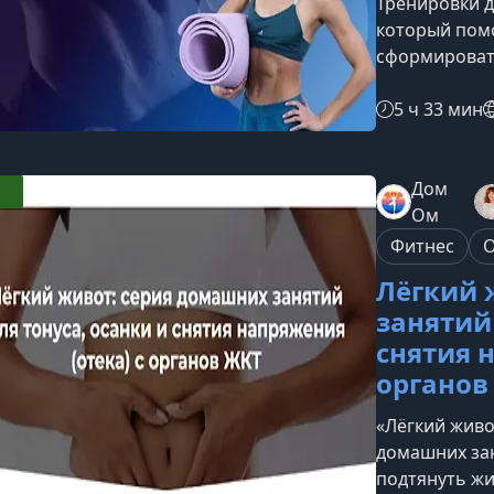
Тренировки д
который пом
сформировать
выносливост
подойдёт как 
5 ч 33 мин
тренируется,
нагрузки.Что
выстроена та
Дом
количество м
Ом
повышать ур
Фитнес
О
Лёгкий 
занятий 
снятия 
органов
«Лёгкий живо
домашних зан
подтянуть жи