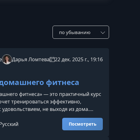
Сотировать по:
e
Дарья Ломтева
22 дек. 2025 г., 19:16
домашнего фитнеса
ашнего фитнеса» — это практичный курс
 хочет тренироваться эффективно,
с удовольствием, не выходя из дома.
одят новичкам и тем, кто давно не
ы постепенно укрепите мышцы, улучшите
Русский
Посмотреть
 и почувствуете уверенность в
теле.Что вы получите на