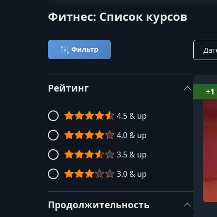
Фитнес: Список курсов
Сорти
Фильтр
Рейтинг
+1
4.5 & up
4.0 & up
3.5 & up
3.0 & up
Продолжительность