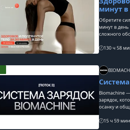
Здоровое
ног и создан
минут в
Обретите сил
минут в день
сложного обо
комфортных 
но эффективн
130 ч 58 ми
внешний вид.
более 200 ра
для всесторо
BIOMACH
самочувствия
Система
любое настр
Biomachine —
зарядок, кот
осанку и общ
тренировок.
направлений 
15 ч 59 мин
простыми в 