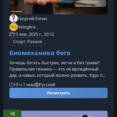
Георгий Ёлгин
Velogera
15 янв. 2025 г., 20:12
Спорт: Разное
Биомеханика бега
Хочешь бегать быстрее, легче и без травм?
Правильная техника — это не врождённый
дар, а навык, который можно развить. Курс по
биомеханике бега поможет тебе понять, как
19 ч 1 мин
Русский
работает тело во время движения, и
Посмотреть
использовать научный подход для улучшения
результатов на любой дистанции.Что даст тебе
обучениеКлючевые навыки и
преимуществаГлубокое понимание
+2