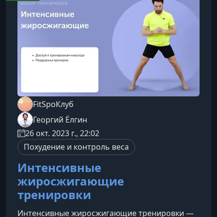
биомеханики бега. Разберёшь оптимальную
постановку стопы, динамику движений корпуса
и рук, а также
FitSpoКлуб
Георгий Ёлгин
26 окт. 2023 г., 22:02
Похудение и контроль веса
Интенсивные
жиросжигающие
тренировки
Интенсивные жиросжигающие тренировки —