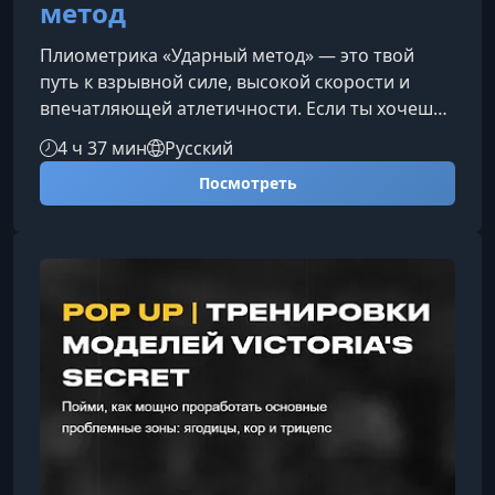
метод
Плиометрика «Ударный метод» — это твой
путь к взрывной силе, высокой скорости и
впечатляющей атлетичности. Если ты хочешь
вывести тренировки на новый уровень и
4 ч 37 мин
Русский
получить реальный, ощутимый прогресс, этот
Посмотреть
курс станет мощным толчком вперед.Что тебя
ждет в курсеВнутри курса ты найдешь
системный, научно обоснованный подход к
развитию взрывной силы через плиометрику и
ударный метод. Ты не просто изучишь набор
упражнений — ты поймешь, как работает те