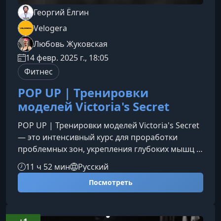
Георгий Ёлгин
Velogera
Любовь Жуковская
14 февр. 2025 г., 18:05
Фитнес
POP UP | Тренировки
моделей Victoria's Secret
POP UP | Тренировки моделей Victoria's Secret
— это интенсивный курс для проработки
проблемных зон, укрепления глубоких мышц и
создания стройного, подтянутого тела.
11 ч 52 мин
Русский
Методика основана на тренировочной
Посмотреть
системе моделей Victoria’s Secret и подойдет
всем, кто хочет улучшить качество фигуры без
перегрузок.Что представляет собой методика
POP-UPPOP-UP — это авторский подход,