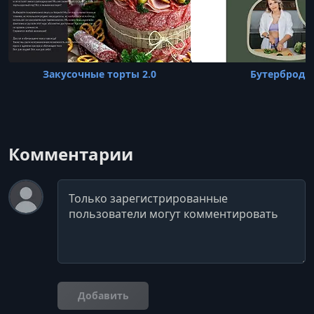
18 Закусочный наполеон с пастой из печени трески
УРОК 19.
00:07:42
19 Картофельно-грибной закусочный торт
Закусочные торты 2.0
Бутерброды
УРОК 20.
00:15:43
20 Бородинский торт с пряной сельдью, луком
криспи и яйцом
УРОК 21.
00:03:59
Комментарии
21 Зеленый торт со слабосоленой семгой
УРОК 22.
00:13:31
Комментарий
22 Закусочный торт с копченой скумбрией и
картофелем
УРОК 23.
00:04:46
23 Ветчинный торт с пармезаном и бородинским
хлебом
Добавить
УРОК 24.
00:12:05
24 Закусочный наполеон семга-вяленые томаты