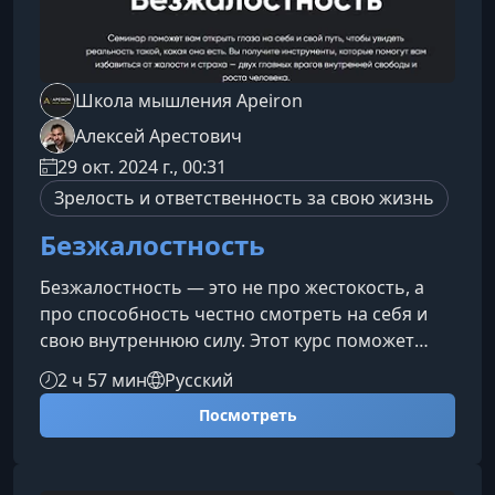
Школа мышления Apeiron
Алексей Арестович
29 окт. 2024 г., 00:31
Зрелость и ответственность за свою жизнь
Безжалостность
Безжалостность — это не про жестокость, а
про способность честно смотреть на себя и
свою внутреннюю силу. Этот курс поможет
избавиться от разрушительной жалости,
2 ч 57 мин
Русский
вернуть внимание себе и увидеть реальность
Посмотреть
без иллюзий и детских привычек избегания
боли.Что на самом деле стоит за
жалостьюЛюбая жалость, которую мы