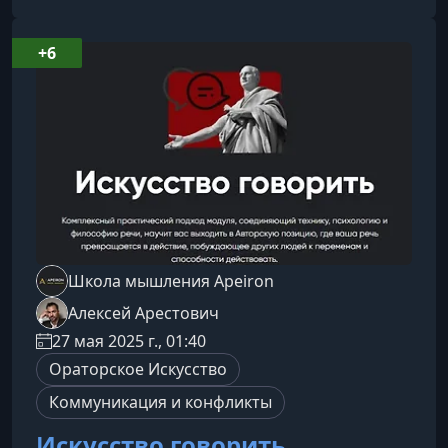
сценариев и возвращаться к подлинной силе.О
модулеЭтот завершающий модуль курса
«Искусство мыслить и говорить» подводит к
+6
главному: как раскрыть свои истинные
источники энергии, услышать собственный
голос и начать р
Школа мышления Apeiron
Алексей Арестович
27 мая 2025 г., 01:40
Ораторское Искусство
Коммуникация и конфликты
Искусство говорить