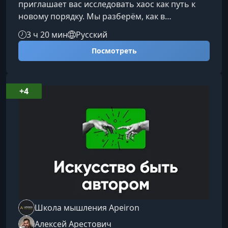
приглашает вас исследовать хаос как путь к
новому порядку. Мы разберём, как в
критических ситуациях проявляются
3 ч 20 мин
Русский
глубинные психологические механизмы, и
Посмотреть
почему способность распознавать скрытую
структуру хаоса является ключом к развитию,
преодолению и трансформации.О
семинареКиносеминар Алексея Арестовича по
+4
фильму «Аполлон-13» — продолжение цикла
«Теория хаоса». Это путешествие в
пространство, где реальность ст
Школа мышления Apeiron
Алексей Арестович