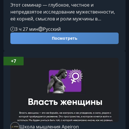
Этот семинар — глубокое, честное и
непредвзятое исследование мужественности,
её корней, смыслов и роли мужчины в
современном мире. Программа помогает
3 ч 27 мин
Русский
увидеть мужское предназначение вне
Посмотреть
стереотипов и ожиданий, возвращая
внимание к силе, внутренней устойчивости и
подлинной зрелости.О чём этот семинарМы
шаг за шагом рассмотрим, как формируется
+7
мужская идентичность и почему сегодня она
переживает серьёзный кризис. Участники
узнают, в чём заключает
Школа мышления Apeiron