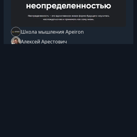
Школа мышления Apeiron
Алексей Арестович
25 мая 2026 г., 23:28
Стресс, тревога и выгорание
Работа с неопределенностью
Неопределённость — это не враг, а
естественное пространство роста.Этот курс
поможет вам перестать бороться с
неизвестным, научиться опираться на него и
2 ч 56 мин
Русский
раскрывать внутренний потенциал даже тогда,
Посмотреть
когда опоры исчезают.Почему мы боимся
неопределённостиМы привыкли
воспринимать неизвестность как опасность.