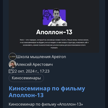
испытываем к котёнку, ребёнку, близкому
человеку или даже своему народу — это
отражение жалости к собственной
подавленной части. Когда
Школа мышления Apeiron
Алексей Арестович
22 окт. 2024 г., 17:23
Киносеминары
Киносеминар по фильму
Аполлон-13
Киносеминар по фильму «Аполлон-13»