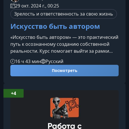
29 окт. 2024 г., 00:25
Зрелость и ответственность за свою жизнь
Искусство быть автором
«Искусство быть автором» — это практический
путь к осознанному созданию собственной
реальности. Курс помогает выйти за рамки
привычных сценариев, увидеть глубинные
16 ч 43 мин
Русский
причины происходящего и научиться брать
Посмотреть
ответственность за свою жизнь, мысли и
выборы.О чем этот курсПрограмма курса
раскрывает механизмы формирования
личного сюжета и помогает понять, как
+4
внутренние установки, символы и смыслы
влияют на внешний мир. Вы узнаете, как
переходить от па