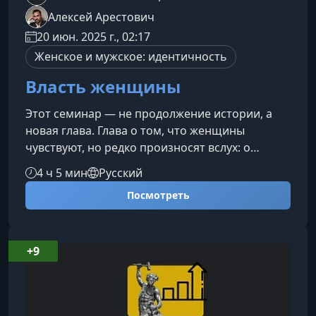
Алексей Арестович
20 июн. 2025 г., 02:17
Женское и мужское: идентичность
Власть женщины
Этот семинар — не продолжение истории, а
новая глава. Глава о том, что женщины
чувствуют, но редко произносят вслух: о
внутренней тишине, усталости, потерянности
4 ч 5 мин
Русский
и силе, которая долго оставалась в тени.
Посмотреть
«Власть женщины» — это не лозунг и не
концепция, а честный разговор о том, что на
самом деле делает женщину сильной.О чём
этот семинарМы разберём, почему выражение
+9
«женская власть» вызывает напряжение у всех
— у женщин и мужчин. И почему истинн