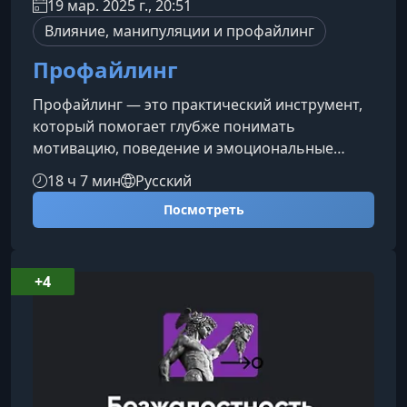
19 мар. 2025 г., 20:51
Влияние, манипуляции и профайлинг
Профайлинг
Профайлинг — это практический инструмент,
который помогает глубже понимать
мотивацию, поведение и эмоциональные
реакции людей. В этом модуле вы освоите
18 ч 7 мин
Русский
методы качественной и количественной
Посмотреть
оценки личности, научитесь выстраивать
модель психики человека и анализировать как
очевидные, так и скрытые особенности
поведения для более эффективного
+4
взаимодействия в любой сфере.Чему вы
научитесьКурс формирует комплексный
подход к анализу личности и позв