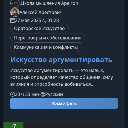
Школа мышления Apeiron
Алексей Арестович
27 мая 2025 г., 01:28
Ораторское Искусство
Переговоры и собеседования
Коммуникация и конфликты
Искусство аргументировать
Искусство аргументировать — это навык,
который определяет качество общения, силу
влияния и способность добиваться
желаемого. Этот курс раскрывает, как работать
23 ч 33 мин
Русский
с аргументами осознанно, убедительно и
Посмотреть
стратегически.Почему аргументация —
ключевой навык современного
человекаКоммуникация формирует структуру
общества: именно через общение мы
+7