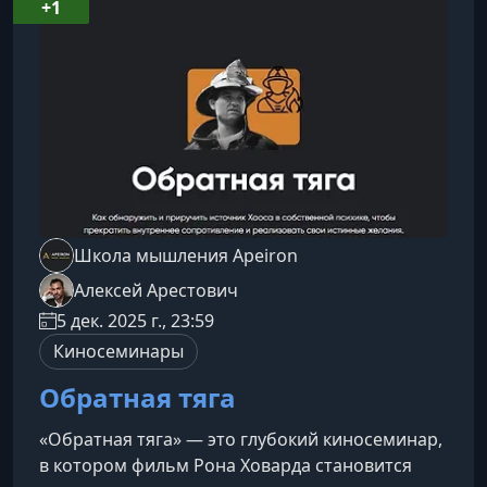
истории, формирующие мировоззрение
+1
современного общества.Многослойный
анализ произведений ТолкинаМы предлагаем
расширенный подхо
Школа мышления Apeiron
Алексей Арестович
5 дек. 2025 г., 23:59
Киносеминары
Обратная тяга
«Обратная тяга» — это глубокий киносеминар,
в котором фильм Рона Ховарда становится