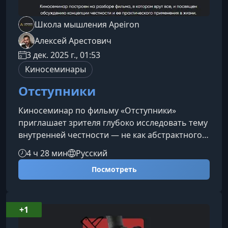
Школа мышления Apeiron
Алексей Арестович
3 дек. 2025 г., 01:53
Киносеминары
Отступники
Киносеминар по фильму «Отступники»
приглашает зрителя глубоко исследовать тему
внутренней честности — не как абстрактного
идеала, а как практического навыка,
4 ч 28 мин
Русский
влияющего на судьбу, выборы и качество
Посмотреть
жизни. На примере мощной драмы Мартина
Скорсезе участники учатся видеть механизмы
лжи и правды в действии и распознавать их в
собственной повседневности.О чём этот
+1
разборФильм «Отступники» —