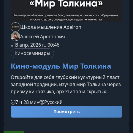
Школа мышления Apeiron
Алексей Арестович
8 апр. 2026 г., 00:46
Киносеминары
Кино-модуль Мир Толкина
Откройте для себя глубокий культурный пласт
западной традиции, изучая мир Толкина через
призму киноязыка, архетипов и скрытых
смыслов. Этот курс поможет увидеть
7 ч 28 мин
Русский
произведения писателя не только как фэнтези-
Посмотреть
эпос, но как философско-символическую
систему, отражающую выбор человека, его
внутренние конфликты и коллективные