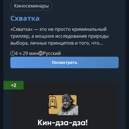
Киносеминары
Схватка
«Схватка» — это не просто криминальный
триллер, а мощное исследование природы
выбора, личных принципов и того, что
формирует порядок или приводит к хаосу. На
4 ч 29 мин
Русский
киносеминаре мы разберем, как два героя с
Посмотреть
диаметрально противоположными подходами
к жизни оказываются связаны одной
внутренней дилеммой.Основной конфликт:
правила против принциповФильм поднимает
+2
вопрос, который важен каждому: почему одни
люди выстраивают жизнь вокруг строгих
правил, а дру