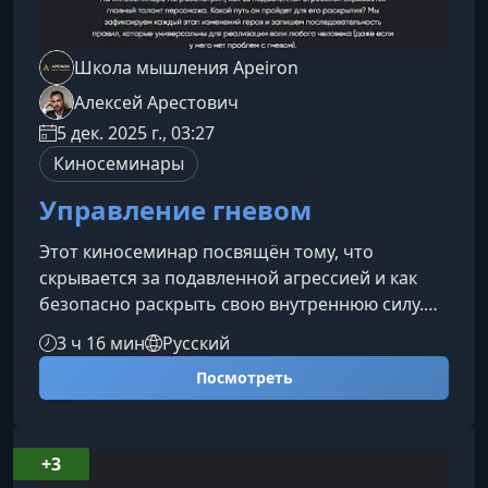
Школа мышления Apeiron
Алексей Арестович
5 дек. 2025 г., 03:27
Киносеминары
Управление гневом
Этот киносеминар посвящён тому, что
скрывается за подавленной агрессией и как
безопасно раскрыть свою внутреннюю силу.
Вы узнаете, почему контроль гнева — это не
3 ч 16 мин
Русский
про подавление эмоций, а про восстановление
Посмотреть
личных границ и развитие воли.О чём этот
курсМы разберём путь героя фильма
«Управление гневом» — человека, который
внешне вежлив и спокоен, но внутри отрезан
+3
от собственных чувств и истинных желаний.