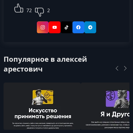
72
2
Instagram
YouTube
TikTok
Facebook
Telegram
Популярное в алексей
арестович