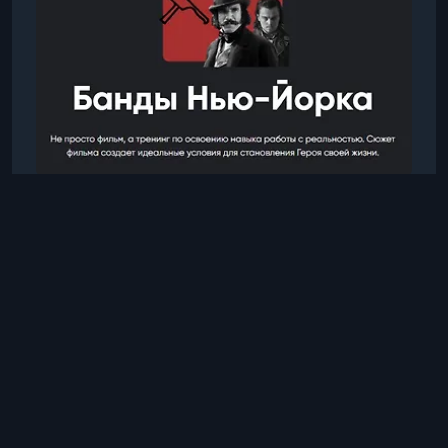
исключительная возможность изучить
честность в предельно на
Школа мышления Apeiron
Алексей Арестович
3 дек. 2025 г., 01:50
Киносеминары
Банды Нью-Йорка
Киносеминар по фильму «Банды Нью-Йорка»
— возможность глубже понять собственную
природу, исследовать честность перед собой и
увидеть, как наши ожидания и внутренние
4 ч 15 мин
Русский