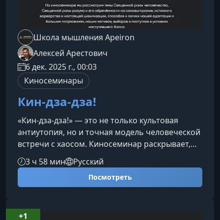
Школа мышления Apeiron
Алексей Арестович
6 дек. 2025 г., 00:03
Киносеминары
Кин-дза-дза!
«Кин-дза-дза!» — это не только культовая
антиутопия, но и точная модель человеческой
встречи с хаосом. Киносеминар раскрывает,
как устроено наше реагирование на
3 ч 58 мин
Русский
неопределенность и почему способность
Посмотреть
удерживать внутренний порядок определяет
качество решений и глубину личной
свободы.О чем этот разборНа протяжении
всей эволюции человек стремился приручить
+1