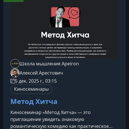
хаос — создать структуру, систему,
предсказуемость. Но каждое столкновение с
внешним миром и
Школа мышления Apeiron
Алексей Арестович
5 дек. 2025 г., 03:15
Киносеминары
Метод Хитча
Киносеминар «Метод Хитча» — это
приглашение увидеть знакомую
романтическую комедию как практическое