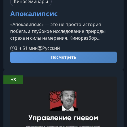
Киносеминары
Апокалипсис
«Апокалипсис» — это не просто история
побега, а глубокое исследование природы
страха и силы намерения. Киноразбор
помогает увидеть, как страх одновременно
3 ч 51 мин
Русский
разрушает и направляет человека,
Посмотреть
превращаясь то в ловушку, то в источник
внутренней свободы.О чем этот
киносеминарФильм показывает цивилизацию,
выстроенную на культе страха, где каждый
+3
боится потерять то, что считает опорой:
общину, предсказуемость будущего,
собственную ценность. На фоне рас