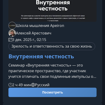
Школа мышления Apeiron
Алексей Арестович
3 дек. 2025 г., 02:15
Зрелость и ответственность за свою жизнь
Внутренняя честность
Семинар «Внутренняя честность» — это
практическое пространство, где участник
учится отличать свои подлинные импульсы от
социальных масок и привычных защит. Это не
2 ч 49 мин
Русский
психологический трюк и не быстрый лайфхак:
Посмотреть
это возвращение к себе, к внутренней
траектории, на которой человек перестаёт
жить автоматическими реакциями и начинает