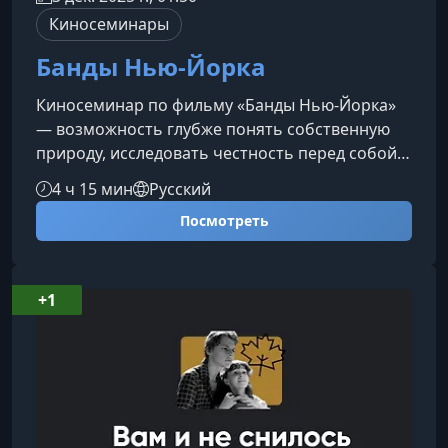
Киносеминары
Банды Нью-Йорка
Киносеминар по фильму «Банды Нью-Йорка»
— возможность глубже понять собственную
природу, исследовать честность перед собой и
увидеть, как наши ожидания и внутренние
4 ч 15 мин
Русский
страхи искажают восприятие реальности. Этот
Посмотреть
разбор — продолжение семинара «Внутренняя
честность» и следующий шаг к возвращению к
подлинному Я.О фильме и его
контексте«Банды Нью-Йорка» — не просто
+1
историческая драма, а плотное
художественное высказывание о власти,
страхе и человечес