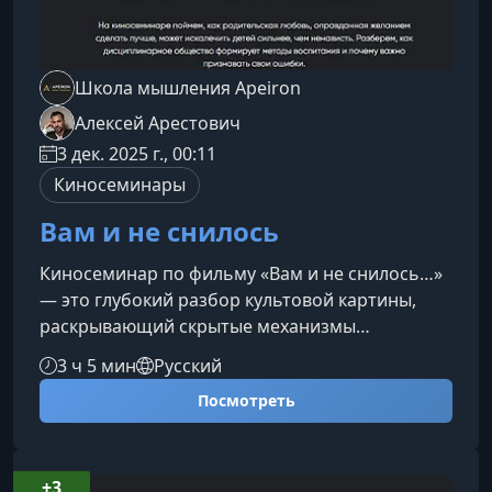
Школа мышления Apeiron
Алексей Арестович
3 дек. 2025 г., 00:11
Киносеминары
Вам и не снилось
Киносеминар по фильму «Вам и не снилось…»
— это глубокий разбор культовой картины,
раскрывающий скрытые механизмы
воспитания, влияния взрослых и природу
3 ч 5 мин
Русский
подростковой любви. Семинар продолжает
Посмотреть
цикл «Искусство воспитывать детей» и
помогает увидеть, как родительская любовь
может одновременно защищать и ранить.О
фильме «Вам и не снилось…»Картина Ильи
+3