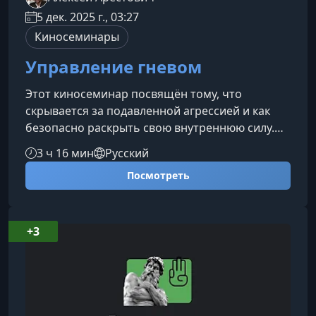
5 дек. 2025 г., 03:27
Киносеминары
Управление гневом
Этот киносеминар посвящён тому, что
скрывается за подавленной агрессией и как
безопасно раскрыть свою внутреннюю силу.
Вы узнаете, почему контроль гнева — это не
3 ч 16 мин
Русский
про подавление эмоций, а про восстановление
Посмотреть
личных границ и развитие воли.О чём этот
курсМы разберём путь героя фильма
«Управление гневом» — человека, который
внешне вежлив и спокоен, но внутри отрезан
+3
от собственных чувств и истинных желаний.
Этот образ поможет понять, как работает м