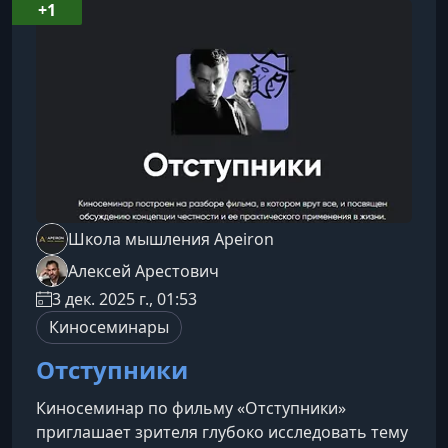
подлинному ЯСоциальное Я — удобный образ,
+1
созданный для соответствия ожиданиям
окружающих.Идеальное Я — идеал, который
мы с
Школа мышления Apeiron
Алексей Арестович
3 дек. 2025 г., 01:53
Киносеминары
Отступники
Киносеминар по фильму «Отступники»
приглашает зрителя глубоко исследовать тему