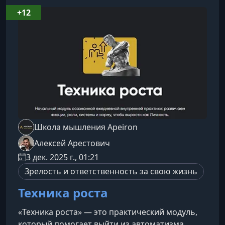
слышать настоящие смыслы.Почему
+12
современному человеку так сложно «быть
собой»Мир формирует привычку к
адаптивным ролям, и
Школа мышления Apeiron
Алексей Арестович
3 дек. 2025 г., 01:21
Зрелость и ответственность за свою жизнь
Техника роста
«Техника роста» — это практический модуль,
который помогает выйти из автоматизма,