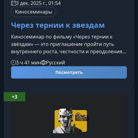
3 дек. 2025 г., 01:54
Киносеминары
Через тернии к звездам
Киносеминар по фильму «Через тернии к
звёздам» — это приглашение пройти путь
внутреннего роста, честности и преодоления,
где кино становится инструментом работы с
3 ч 41 мин
Русский
глубинными смыслами и психологическими
Посмотреть
механизмами. Этот семинар — продолжение
курса «Внутренняя честность» и естественный
переход к более масштабному осмыслению
себя и мира.О фильме и его символике«Через
+3
тернии к звёздам» — не только классика
советской фантастики, но и мощная метафо