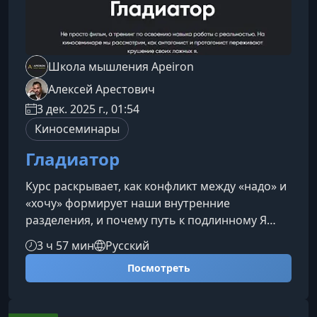
Школа мышления Apeiron
Алексей Арестович
3 дек. 2025 г., 01:54
Киносеминары
Гладиатор
Курс раскрывает, как конфликт между «надо» и
«хочу» формирует наши внутренние
разделения, и почему путь к подлинному Я
начинается с честного взгляда на собственные
3 ч 57 мин
Русский
мотивы. История «Гладиатора» становится
Посмотреть
зеркалом, в котором каждый может увидеть
свои силы, страхи и ложные опоры.Три уровня
личности: от социального образа к