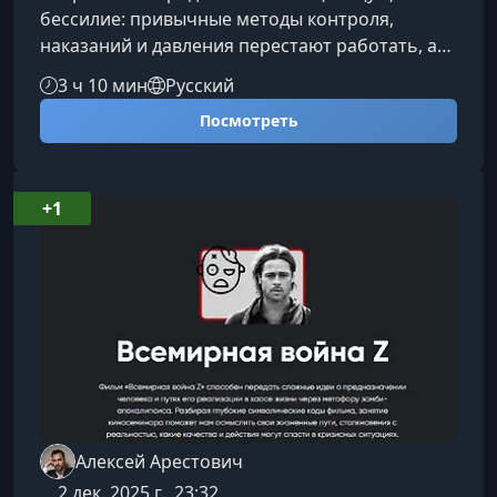
бессилие: привычные методы контроля,
наказаний и давления перестают работать, а
дети сопротивляются попыткам сделать их
3 ч 10 мин
Русский
«удобными». Этот курс поможет понять, как
Посмотреть
воспитывать ребёнка не через дисциплину, а
через живые, полноценные межличностные
отношения.Почему дисциплинарная модель
больше не работаетТрадиционная система
+1
воспитания основана на простых механизмах:
«стимул — реакция», «поощрение —
наказание».
Алексей Арестович
2 дек. 2025 г., 23:32