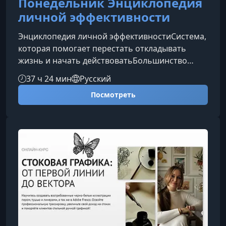
Понедельник Энциклопедия
личной эффективности
Энциклопедия личной эффективностиСистема,
которая помогает перестать откладывать
жизнь и начать действоватьБольшинство
советов по продуктивности сводятся к
37 ч 24 мин
Русский
мотивационным цитатам, чек-листам и
Посмотреть
универсальным правилам. Но люди разные,
поэтому одинаковые методы не работают для
всех.«Энциклопедия личной эффективности»
— это не сборник лайфхаков, а комплексная
система, которая поможет понять себя,
научиться ставить действительно важные
цели и последова