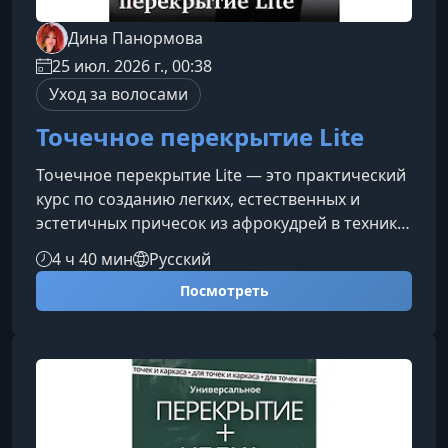
Дина Панормова
25 июл. 2026 г., 00:38
Уход за волосами
Точечное перекрытие Lite
Точечное перекрытие Lite — это практический
курс по созданию легких, естественных и
эстетичных причесок из афрокудрей в технике
точечного вплетения. Вы научитесь
4 ч 40 мин
Русский
добиваться максимального перекрытия при
Посмотреть
минимальном весе прически, сохраняя
комфорт, объем и натуральный внешний вид.О
чем этот курсКурс посвящен технике
точечного перекрытия Lite — подходу,
который позволяет создавать аккуратные
прически из разных видов афрокудрей без
лишнего утяжеления