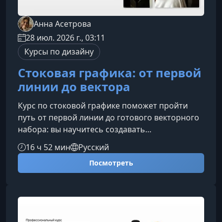
Анна Асетрова
28 июл. 2026 г., 03:11
Курсы по дизайну
Стоковая графика: oт первой
линии до вектора
Курс по стоковой графике поможет пройти
путь от первой линии до готового векторного
набора: вы научитесь создавать
востребованные черно-белые иллюстрации
16 ч 52 мин
Русский
пером, тушью, линерами и в Adobe Fresco,
Посмотреть
грамотно оцифровывать работы, выполнять
профессиональную трассировку в Adobe
Illustrator и готовить файлы для загрузки на
стоки.Кому подойдет курсПрограмма
рассчитана на художников, иллюстраторов и