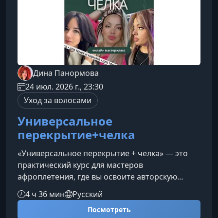
Дина Панормова
24 июл. 2026 г., 23:30
Уход за волосами
Универсальное
перекрытие+челка
«Универсальное перекрытие + челка» — это
практический курс для мастеров
афроплетения, где вы освоите авторскую
технику эстетичного обновления
4 ч 36 мин
Русский
афропрически на любой стадии носки: от
Посмотреть
аккуратного перекрытия краевой линии до