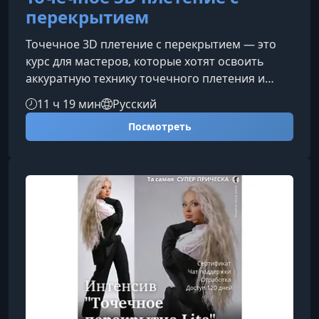
перекрытием
Точечное 3D плетение с перекрытием — это
курс для мастеров, которые хотят освоить
аккуратную технику точечного плетения и
создавать многоразовые комплекты без узлов
11 ч 19 мин
Русский
и каркасов. Обучение поможет разобраться в
Посмотреть
принципах объемного плетения, научиться
контролировать форму изделия и получать
чистый, профессиональный результат.О чем
этот курсКурс посвящен технике 3D плетения с
перекрытием, где важны точность,
последовательность действий и понимание
кон