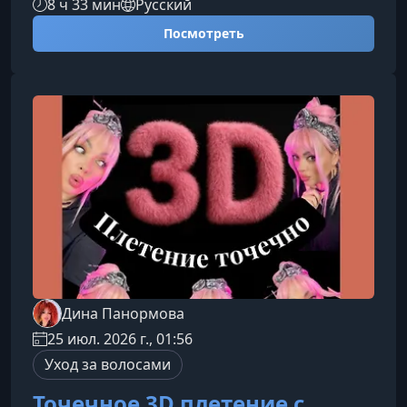
8 ч 33 мин
Русский
безопасные средства и выстроить уход с
Посмотреть
учетом типа кожи, состояния волос и
индивидуальных задач.О чем этот
курсОбучение посвящено экологичному,
осознанному и безопасному уходу за кожей
лица, телом и волосами. На курсе
рассматриваются натуральная косметика,
органическая косметика, вредные ингредие
Дина Панормова
25 июл. 2026 г., 01:56
Уход за волосами
Точечное 3D плетение с