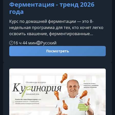
Ферментация - тренд 2026
года
Курс по домашней ферментации — это 8-
недельная программа для тех, кто хочет легко
освоить квашение, ферментированные
продукты, полезные напитки, молочную
16 ч 44 мин
Русский
ферментацию, хлеб на закваске и
Посмотреть
ферментированный чай. Вы научитесь
готовить вкусные продукты для семьи без
сложного оборудования, лишнего запаха и
многочасового стояния на кухне.Почему
ферментация — один из главных трендов
питания 2026 годаФерментированные
продукты, клетчатка, здоровье кишечника