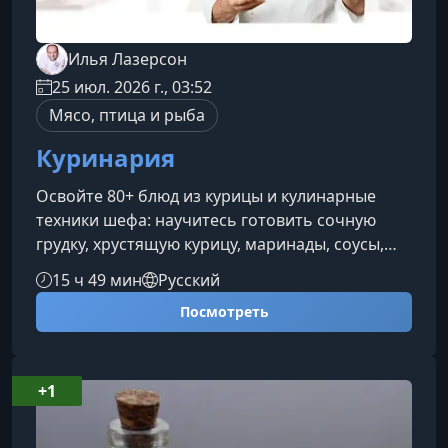
Илья Лазерсон
25 июл. 2026 г., 03:52
Мясо, птица и рыба
Куринария
Освойте 80+ блюд из курицы и кулинарные
техники шефа: научитесь готовить сочную
грудку, хрустящую курицу, маринады, соусы,
бульоны и заготовки впрок. Курс поможет
15 ч 49 мин
Русский
превратить привычные домашние ужины в
Посмотреть
разнообразное, вкусное и продуманное меню
для всей семьи.Кому подойдёт курс
«Куринария»Этот онлайн-курс по
приготовлению курицы создан для тех, кто
+1
хочет готовить не только по рецептам, но и с
пониманием логики блюда: как сохранить