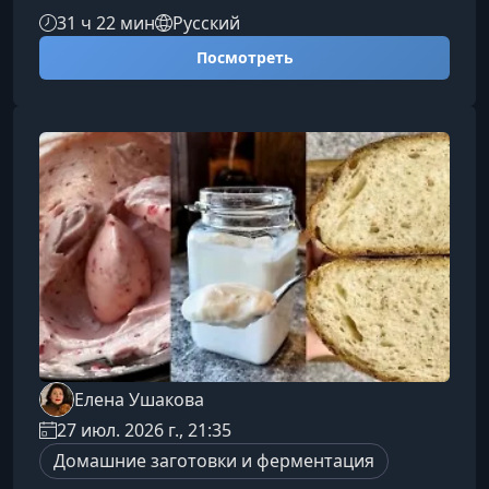
разные поколения мыслят по-разному? Откуда
31 ч 22 мин
Русский
появляются глобальные тренды? Почему одни
Посмотреть
идеи становятся массовыми, а другие
исчезают? И как культура влияет на наши
решения каждый день?Курс по культурологии
поможет увидеть закономерности, которые
скрываются за искусством, традициями,
историей и современной повесткой. Вы
научитесь понимать причины
Елена Ушакова
27 июл. 2026 г., 21:35
Домашние заготовки и ферментация