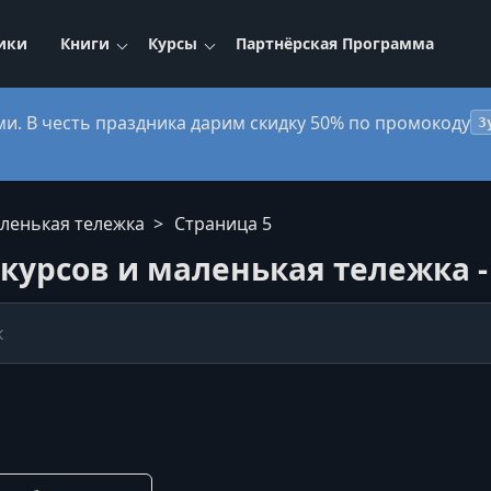
ики
Книги
Курсы
Партнёрская Программа
ми. В честь праздника дарим скидку 50% по промокоду
3
аленькая тележка
Страница 5
 курсов и маленькая тележка -
ькая тележка
ровка по: