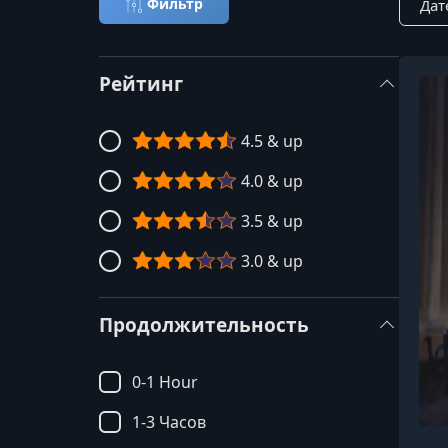
Фильтр
Рейтинг
4.5 & up
4.0 & up
3.5 & up
3.0 & up
Продолжительность
0-1 Hour
1-3 Часов