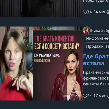
перед аудито
магии своими
фокусы с мо
3 ч 54 мин
предметами, 
зрителей и 
подойдет кур
Ника Зеб
показывать п
Инфобизне
подготовки.Те
Продажи: т
Где брат
встали
Практический
фрилансеров
клиенты без 
разберете, г
«спящих» кли
7 ч 17 мин
действия пом
ближайшие 15