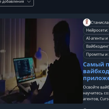
Станисла
Нейросети:
AI-агенты и
Вайбкодинг 
Промпты и 
Самый п
вайбкод
приложе
Освойте вайб
научитесь со
агентов, Cur
инструментов