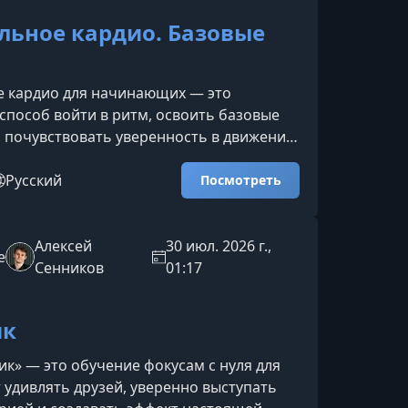
льное кардио. Базовые
е кардио для начинающих — это
пособ войти в ритм, освоить базовые
 почувствовать уверенность в движении.
т новичкам, а также тем, кто хочет
нову, улучшить координацию и добавить
Русский
Посмотреть
 больше энергии и настроения.О курсеВ
ы разберёте ключевые движения пяти
анцевальных направлений: меренге,
Алексей
30 июл. 2026 г.,
e
са, реггетон и бачата. Дополнительно в
Сенников
01:17
ны базовы
ик
ик» — это обучение фокусам с нуля для
т удивлять друзей, уверенно выступать