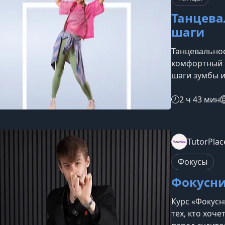
Танцева
шаги
Танцевально
комфортный с
шаги зумбы и
Курс подойдё
повторить ос
2 ч 43 мин
в тренировки
программе в
популярных т
TutorPlac
кумбия, саль
курс включе
Фокусы
Фокусн
Курс «Фокусн
тех, кто хоче