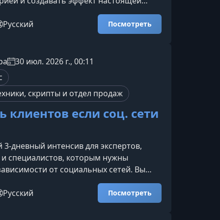
рией и создавать эффект настоящей
 руками. Вы освоите карточные трюки,
нетами, купюрами и небольшими
Русский
Посмотреть
а также научитесь управлять вниманием
делать выступление зрелищным.Кому
сНовичкам, которые хотят научиться
ра
30 июл. 2026 г., 00:11
ростые и эффектные фокусы без сложной
с
м, кто л
ехники, скрипты и отдел продаж
ь клиентов если соц. сети
 3-дневный интенсив для экспертов,
 и специалистов, которым нужны
зависимости от социальных сетей. Вы
де брать заявки, как возвращать
ентов, что писать в переписке и какие
Русский
Посмотреть
огут получить первые оплаты в
–30 дней.Что вы поймете за 3 дняКак