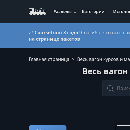
Разделы
Категории
Источн
🎉
Coursetrain 3 года!
Спасибо, что вы с на
на странице пакетов
Главная страница
Весь вагон курсов и м
Весь вагон
Весь вагон курсов и мален
Сорти