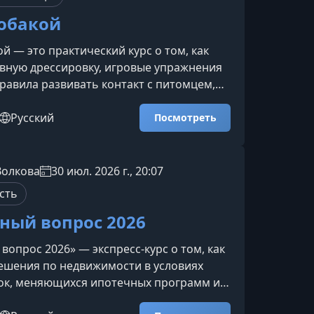
собакой
ой — это практический курс о том, как
вную дрессировку, игровые упражнения
равила развивать контакт с питомцем,
мственную и физическую нагрузку,
тивацию к обучению и делать прогулки
Русский
Посмотреть
 курсеСобака, которая знакома с
овыми приёмами, легче включается в
рее адаптируется к новым ситуациям и
Волкова
30 июл. 2026 г., 20:07
ет, как взаимодействовать с человеком.
сть
т не то
ный вопрос 2026
вопрос 2026» — экспресс-курс о том, как
ешения по недвижимости в условиях
вок, меняющихся ипотечных программ и
ости на рынке. Вы разберёте реальные