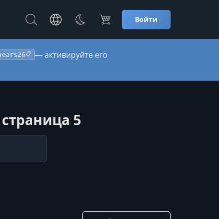
Войти
— активируйте его
years26
📋
 страница 5
Сотировать по: