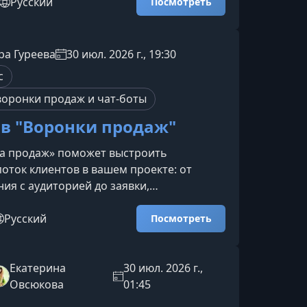
купки, улучшения жилищных условий и
Русский
Посмотреть
 недвижимость на цифрах, а не на
хах.О чём этот экспресс-курсКурс
ять, что происходит с рынком
ра Гуреева
30 июл. 2026 г., 19:30
 в 2026 году и какие варианты доступны
с
е: покупка ква
воронки продаж и чат-боты
в "Воронки продаж"
ка продаж» поможет выстроить
оток клиентов в вашем проекте: от
ния с аудиторией до заявки,
 и покупки. Вы разберёте, почему сейчас
ь продаж, научитесь создавать лид-
Русский
Посмотреть
бирать конверсионные события,
ть показатели и масштабировать
вязки даже если у вас пока нет большой
Екатерина
30 июл. 2026 г.,
чём этот курсВоронка продаж — это
Овсюкова
01:45
орая помогает последовательно прев