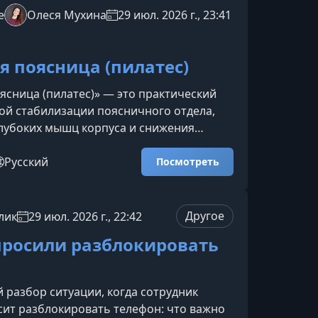
людей, которые уже вас знают, и
e
Олеся Мухина
29 июл. 2026 г., 23:41
ьги от теплой базы.Где взять первых
ентов, если нет большой а
я поясница (пилатес)
ясница (пилатес)» — это практический
кой стабилизации поясничного отдела,
лубоких мышц корпуса и снижения
 спине. Программа подходит для
нятий и помогает выстроить безопасную
Русский
Посмотреть
озвоночника через доступные
илатеса.О курсеКурс направлен на
ие контроля над движением, укрепление
Другое
лик
29 июл. 2026 г., 22:42
рсета и улучшение подвижности тела.
просили разблокировать
гают проработать зоны,
 разбор ситуации, когда сотрудник
ит разблокировать телефон: что важно