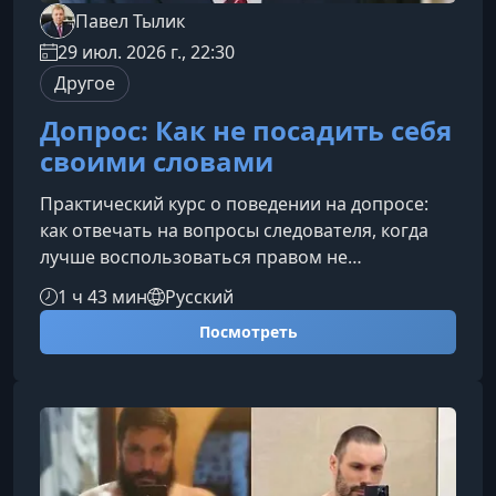
Павел Тылик
29 июл. 2026 г., 22:30
Другое
Допрос: Как не посадить себя
своими словами
Практический курс о поведении на допросе:
как отвечать на вопросы следователя, когда
лучше воспользоваться правом не
свидетельствовать против себя и почему
1 ч 43 мин
Русский
фраза «я сейчас всё объясню» часто приводит
Посмотреть
к проблемам. За 2 часа вы разберёте типичные
ошибки, опасные формулировки и понятный
алгоритм действий до, во время и после
допроса.О чём этот курсДопрос может
проходить в статусе свидетеля, потерпевшего,
подозреваемого или обвиняемого. В любой из
эт