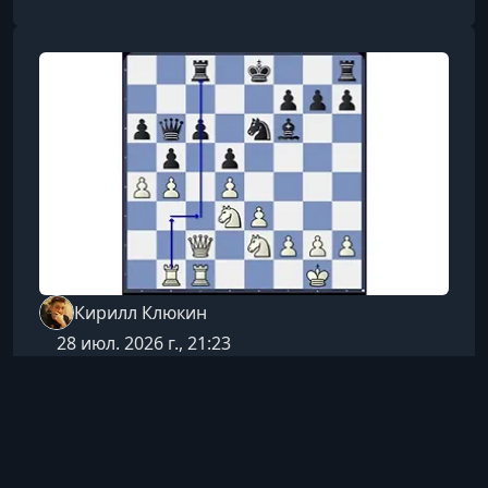
каждую деталь до аккуратного результата. Это
практичное обучение для тех, кто хочет
превратить простые материалы в красивый
декор и полезные интерьерные вещи.Кому
подойдёт курсНовичкам, которые хотят с нуля
Кирилл Клюкин
28 июл. 2026 г., 21:23
Шахматы
Глубокое понимание
миттельшпиля