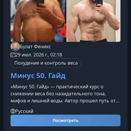
Булат Феникс
29 июл. 2026 г., 02:18
Похудение и контроль веса
Минус 50. Гайд
«Минус 50. Гайд» — практический курс о
снижении веса без назидательного тона,
мифов и лишней воды. Автор прошел путь от
140 до 90 кг и собрал в одном материале то,
Русский
что реально помогло: подсчет калорий,
Посмотреть
рабочие упражнения, работа со срывами,
привычками, гормональными изменениями