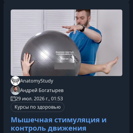
после 40 лет и вопросами кожи после
похудения.О чем этот гайдЭто не медицинская
инструкция и не программа от фитнес-
тренера, а честный практический опыт
человека, который
AnatomyStudy
Андрей Богатырев
29 июл. 2026 г., 01:53
Курсы по здоровью
Мышечная стимуляция и
контроль движения