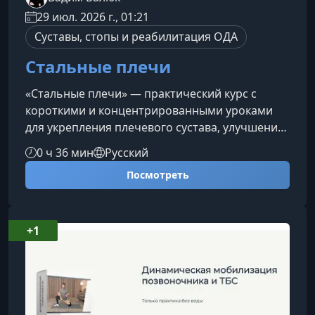
29 июл. 2026 г., 01:21
Суставы, стопы и реабилитация ОДА
Стальные плечи
«Стальные плечи» — практический курс с
короткими и концентрированными уроками
для укрепления плечевого сустава, улучшения
контроля лопатки и постепенного
0 ч 36 мин
Русский
возвращения уверенности в движениях.
Посмотреть
Подходит для тех, кто хочет работать с
нестабильностью, слабостью и дискомфортом
в плече через понятные упражнения и
последовательную нагрузку.Какие задачи
+1
решает курсПрограмма направлена на работу
с мышцами плеча, лопатки и грудного отдела,
которые влияют на