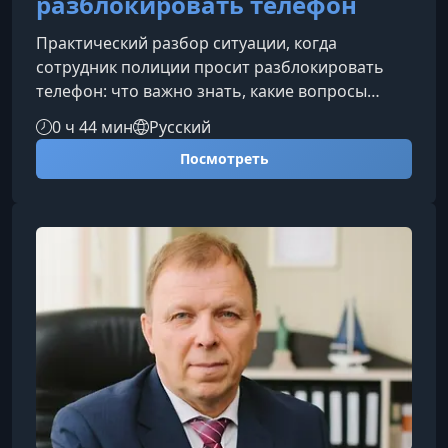
разблокировать телефон
Практический разбор ситуации, когда
сотрудник полиции просит разблокировать
телефон: что важно знать, какие вопросы
задать и как действовать спокойно, если от вас
0 ч 44 мин
Русский
требуют открыть доступ к личным данным.
Посмотреть
Материал поможет понять базовый алгоритм
поведения и снизить риск ошибок в
стрессовый момент.Что делать, если вас
просят разблокировать телефонПросьба
разблокировать смартфон может прозвучать
на улице, в отделе полиции, при досмотре или
после заде