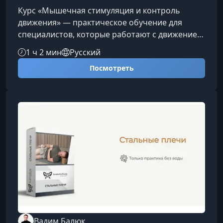
Курс «Мышечная стимуляция и контроль
движения» — практическое обучение для
специалистов, которые работают с движением,
реабилитацией, ЛФК и физической терапией.
1 ч 2 мин
Русский
Вы разберете, как обучать клиентов и
Посмотреть
пациентов осознанному контролю тела,
корректировать двигательные паттерны и
применять эти знания в профессиональной
практике.О курсеПрограмма посвящена
двигательному обучению и развитию
контроля движения у клиентов и пациентов.
На курсе рассматриваются
Вадим Балюк