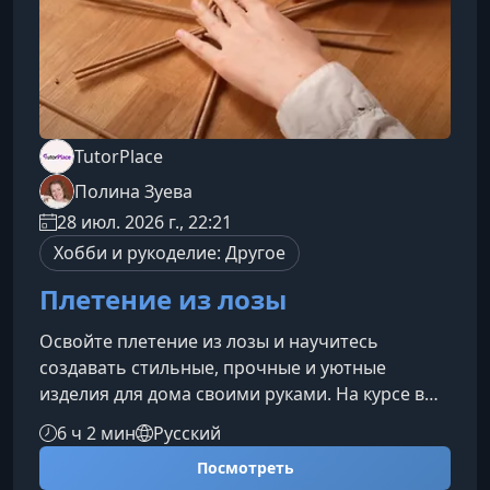
TutorPlace
Полина Зуева
28 июл. 2026 г., 22:21
Хобби и рукоделие: Другое
Плетение из лозы
Освойте плетение из лозы и научитесь
создавать стильные, прочные и уютные
изделия для дома своими руками. На курсе вы
разберётесь, как подготовить бумажную лозу,
6 ч 2 мин
Русский
изготовить и окрасить трубочки, работать с
Посмотреть
формами, укреплять изделия и доводить