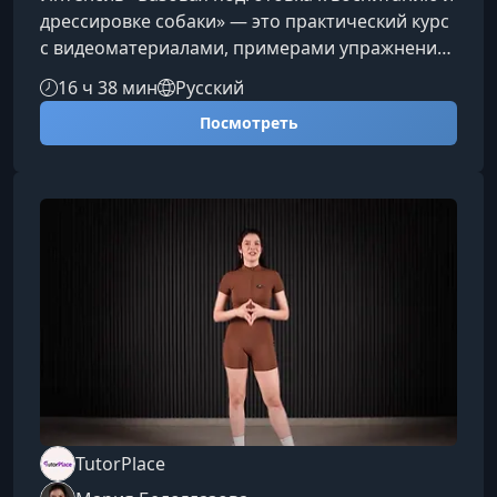
дрессировке собаки» — это практический курс
с видеоматериалами, примерами упражнений,
текстовыми описаниями и полезными
16 ч 38 мин
Русский
лайфхаками для владельцев, которые хотят
Посмотреть
заложить правильный фундамент обучения,
наладить контакт с собакой и сделать
дрессировку понятной, эффективной и
комфортной.О курсеНа интенсиве вы сделаете
первые практические шаги в воспитании и
дрессировке собаки: узнаете, как давать
питомцу п
TutorPlace