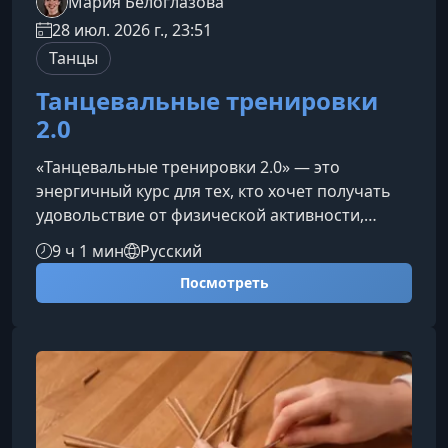
Мария Белоглазова
28 июл. 2026 г., 23:51
Танцы
Танцевальные тренировки
2.0
«Танцевальные тренировки 2.0» — это
энергичный курс для тех, кто хочет получать
удовольствие от физической активности,
двигаться под любимую музыку и постепенно
9 ч 1 мин
Русский
развивать выносливость, пластику,
Посмотреть
координацию и уверенность в себе. На
занятиях вас ждут зумба, хип-хоп, афро-танцы,
реггетон и другие современные направления,
которые помогут сделать тренировки яркими,
динамичными и мотивирующими.О курсеКурс
объединяет танцевальные кардио-тренировки
и ба