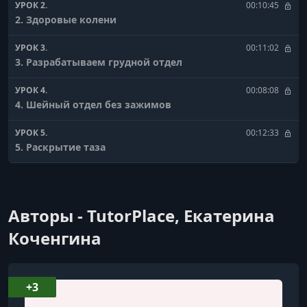
УРОК 2.
00:10:45
2. Здоровые колени
УРОК 3.
00:11:02
3. Разрабатываем грудной отдел
УРОК 4.
00:08:08
4. Шейный отдел без зажимов
УРОК 5.
00:12:33
5. Раскрытие таза
УРОК 6.
00:12:29
6. Здоровье поясницы
Авторы - TutorPlace, Екатерина
УРОК 7.
00:12:37
7. Прорабатываем все тело с резинкой
Коченгина
+3