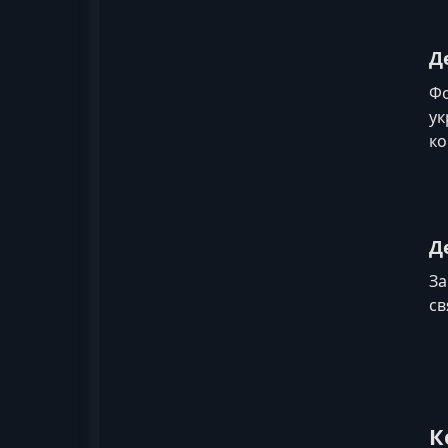
Д
Фо
ук
ко
Д
За
св
К