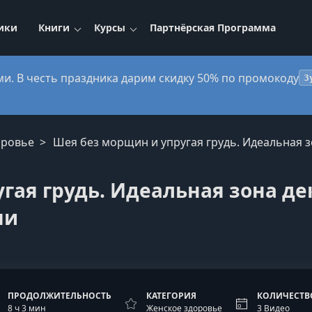
ики
Книги
Курсы
Партнёрская Программа
ми. В честь праздника дарим скидку 50% по промокоду
3
оровье
Шея без морщин и упругая грудь. Идеальная з
гая грудь. Идеальная зона де
ми
ПРОДОЛЖИТЕЛЬНОСТЬ
КАТЕГОРИЯ
КОЛИЧЕСТВ
8 ч 3 мин
Женское здоровье
3 Видео