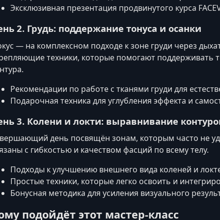
Эксклюзивная презентация продвинутого курса FACE
ень 2. Грудь: поддержание тонуса и осанки
кус — на комплексном подходе к зоне груди через дых
репляющие техники, которые помогают поддерживать т
нтура.
Рекомендации по работе с тканями груди для естес
Подарочная техника для углубления эффекта и самос
ень 3. Колени и локти: выравнивание контур
вершающий день посвящён зонам, которым часто не уд
язаны с гибкостью и качеством фасций по всему телу.
Подходы к улучшению внешнего вида коленей и локт
Простые техники, которые легко освоить и интегриро
Бонусная методика для усиления визуального результ
ому подойдёт этот мастер‑класс