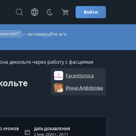
Войти
— активируйте его
years26
📋
она декольте через работу с фасциями
Facevitonica
кольте
Инна Алфёрова
О УРОКОВ
ДАТА ДОБАВЛЕНИЯ
2 янв. 2024 г., 20:11