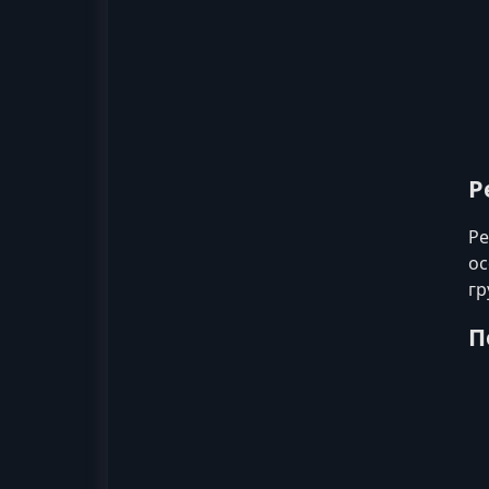
Р
Ре
ос
гр
П