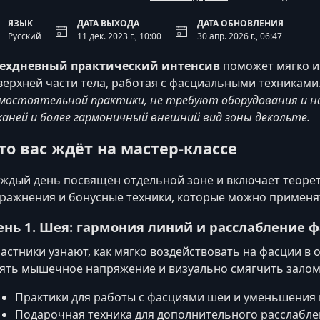
ЯЗЫК
ДАТА ВЫХОДА
ДАТА ОБНОВЛЕНИЯ
Русский
11 дек. 2023 г., 10:00
30 апр. 2026 г., 06:47
рехдневный практический интенсив
поможет мягко и 
верхней части тела, работая с фасциальными техниками
мостоятельной практики, не требуют оборудования и н
аней и более гармоничный внешний вид зоны декольте.
то вас ждёт на мастер‑классе
ждый день посвящён отдельной зоне и включает теорет
ражнения и бонусные техники, которые можно применя
ень 1. Шея: гармония линий и расслабление 
астники узнают, как мягко воздействовать на фасции в 
ять мышечное напряжение и визуально смягчить залом
Практики для работы с фасциями шеи и уменьшения 
Подарочная техника для дополнительного расслаблен