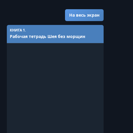
На весь экран
КНИГА 1.
Рабочая тетрадь Шея без морщин