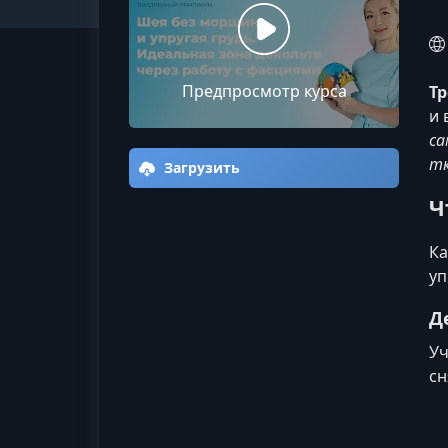
Предпросмотр курса
Т
и 
са
тк
Загрузить
Ч
Ка
уп
Д
Уч
сн