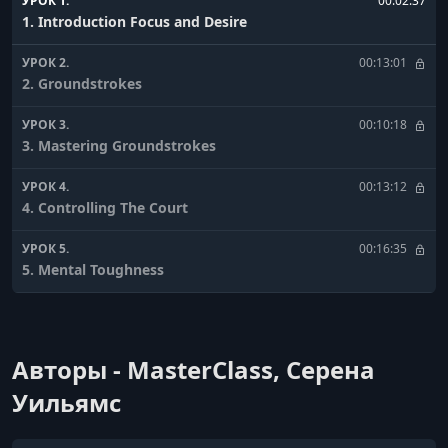
УРОК 1.
00:02:37
1. Introduction Focus and Desire
УРОК 2.
00:13:01
2. Groundstrokes
УРОК 3.
00:10:18
3. Mastering Groundstrokes
УРОК 4.
00:13:12
4. Controlling The Court
УРОК 5.
00:16:35
5. Mental Toughness
УРОК 6.
00:08:40
6. Advanced Net Play
Авторы - MasterClass, Серена
УРОК 7.
00:14:51
7. Training Like a Pro
Уильямс
УРОК 8.
00:11:41