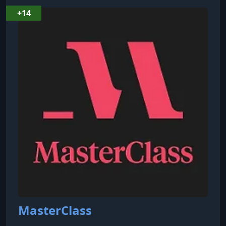
8. Preparing for Game Day
+14
УРОК 9.
00:12:02
9. Making Of A Winner
УРОК 10.
00:17:28
10. Mastering The Serve
MasterClass