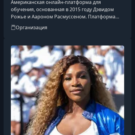
Американская онлайн-платформа для
обучения, основанная в 2015 году Дэвидом
Рожье и Аароном Расмуссеном. Платформа
предоставляет доступ к видеокурсам,
Организация
созданным и представленным мировыми
знаменитостями и экспертами в различных
областях.​Особенности
платформы:Преподаватели: Среди
инструкторов — известные личности, такие как
Гордон Рамзи (кулинария), Маргарет Этвуд
(писательство), Мартин Скорсезе
(кинорежиссура), Серена Уильямс (теннис),
Ханс Циммер