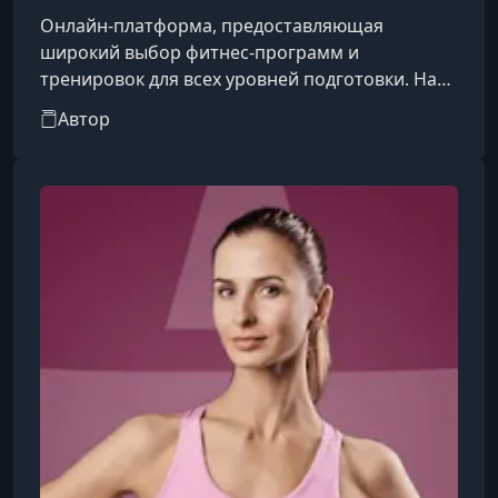
Онлайн-платформа, предоставляющая
широкий выбор фитнес-программ и
тренировок для всех уровней подготовки. На
сайте вы найдете разнообразные курсы по
Автор
йоге, пилатесу, кардио и силовым
тренировкам, а также специальные
программы для похудения и поддержания
здоровья. FitStars предлагает как короткие
тренировки, так и полноценные фитнес-курсы,
которые можно выполнять дома без
специального оборудования. Все программы
разработаны опытными тренерами и вкл