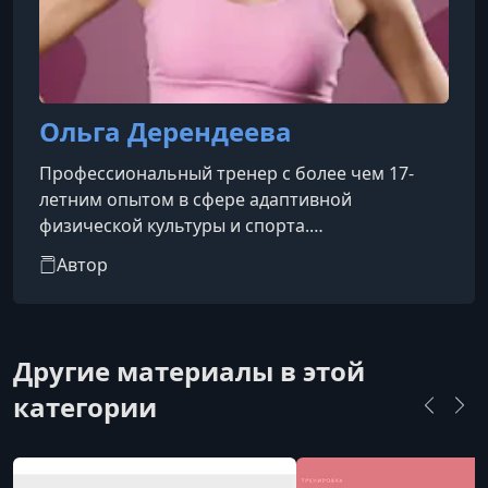
Ольга Дерендеева
Профессиональный тренер с более чем 17-
летним опытом в сфере адаптивной
физической культуры и спорта.
Сертифицированный персональный тренер и
Автор
инструктор групповых программ, работающий
как с начинающими, так и с опытными
участниками. Оператор итальянской методики
Bioginnastica. Специализируется на коррекции
Другие материалы в этой
осанки и фигуры, снижении веса, наборе
категории
мышечной массы, восстановлении после
травм и работе в техниках пилатеса.