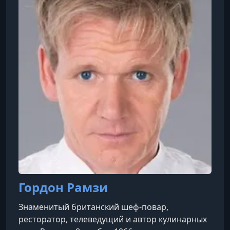
инструкторов — известные личности, такие как
Гордон Рамзи (кулинария), Маргарет Этвуд
(писательство), Мартин Скорсезе
(кинорежиссура), Серена Уильямс (теннис),
Ханс Циммер
Гордон Рамзи
Знаменитый британский шеф-повар,
ресторатор, телеведущий и автор кулинарных