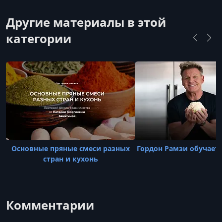
19
Другие материалы в этой
УРОК 19.
00:00:03
категории
20
Основные пряные смеси разных
Гордон Рамзи обучает
стран и кухонь
Комментарии