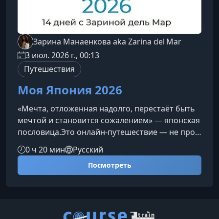
Зарина Манаенкова aka Zarina del Mar
3 июл. 2026 г., 00:13
Путешествия
Моя Япония 2026
«Мечта, отложенная надолго, перестаёт быть
мечтой и становится сожалением» — японская
пословица.Это онлайн‑путешествие — не про
Японию. Это путешествие про тебя: про
0 ч 20 мин
Русский
остановку, тело, тишину и возвращение к себе
Посмотреть
— без перелётов и чемоданов.Почему именно
ЯпонияЯпония — не просто страна. Это
пространство, где внутри становится тише, а
движения — осознаннее. И именно поэтому
путешествие превращается в практику.Личный