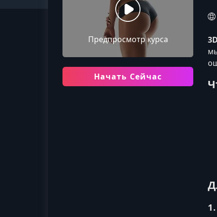
Предпросмотр курса
3
мы
ощ
Начать Сейчас
Ч
Д
1