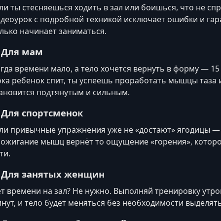
ли ты стесняешься ходить в зал или боишься, что не сп
деоурок с подробной техникой исключает ошибки и гара
лько начинает заниматься.
. Для мам
гда времени мало, а тело хочется вернуть в форму — 1
ка ребенок спит, ты успеешь проработать мышцы таза и
ановится подтянутым и сильным.
. Для спортсменок
ли привычные упражнения уже не «достают» ягодицы — 
ожигание мышц вернёт то ощущение «горения», которо
ти.
. Для занятых женщин
т времени на зал? Не нужно. Выполняй тренировку утро
нут, и тело будет меняться без необходимости выделять