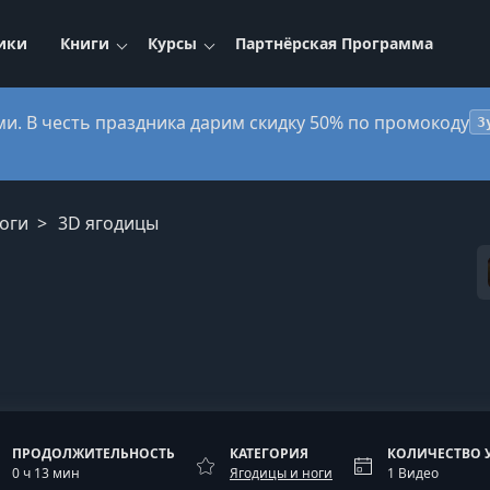
ики
Книги
Курсы
Партнёрская Программа
ми. В честь праздника дарим скидку 50% по промокоду
3
оги
3D ягодицы
ПРОДОЛЖИТЕЛЬНОСТЬ
КАТЕГОРИЯ
КОЛИЧЕСТВО 
0 ч 13 мин
Ягодицы и ноги
1 Видео