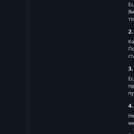
Ес
Ви
то
2
Ко
По
ст
3
Ес
пр
пу
4
Не
ми