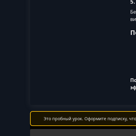
5
Бе
ви
П
По
эф
Это пробный урок. Оформите подписку, что