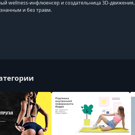
й wellness‑инфлюенсер и создательница 3D‑движения,
ознанным и без травм.
категории