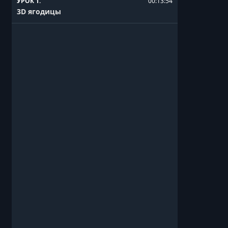
УРОК 1.
00:13:54
3D ягодицы