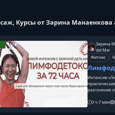
саж, Курсы от Зарина Манаенкова a
Зарина М
del Mar
Фитнес
Лимфоде
Интенсив «Ли
практическая
разгонение 
улучшение са
подходит даж
0 ч 7 мин
но есть жела
энергии.Что 