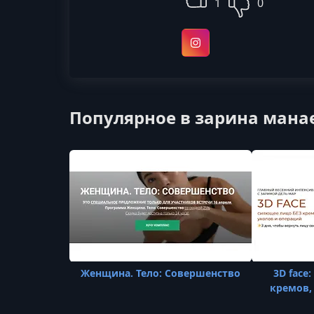
1
0
Instagram
Популярное в зарина манае
Женщина. Тело: Совершенство
3D face
кремов,