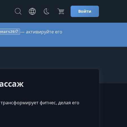
Войти
— активируйте его
years26
📋
Массаж
е трансформирует фитнес, делая его