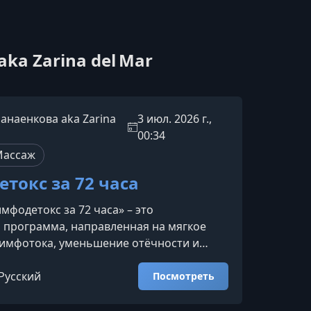
ka Zarina del Mar
анаенкова aka Zarina
3 июл. 2026 г.,
00:34
Массаж
токс за 72 часа
мфодетокс за 72 часа» – это
 программа, направленная на мягкое
лимфотока, уменьшение отёчности и
мочувствия всего за три дня. Формат
е тем, у кого мало свободного времени,
Русский
Посмотреть
ние почувствовать лёгкость и заряд
тебя ждёт на интенсивеВ течение трёх