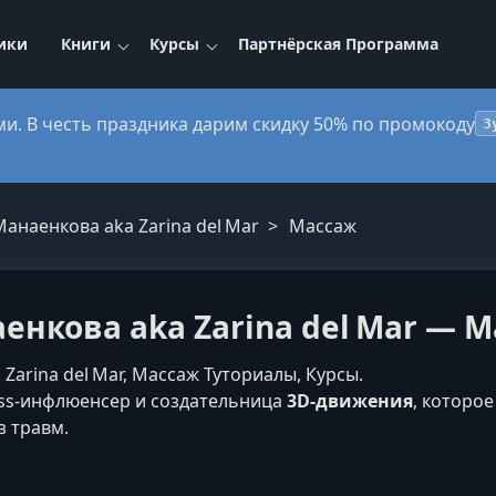
ики
Книги
Курсы
Партнёрская Программа
ми. В честь праздника дарим скидку 50% по промокоду
3
анаенкова aka Zarina del Mar
Массаж
енкова aka Zarina del Mar — 
Zarina del Mar, Массаж Туториалы, Курсы.
ss‑инфлюенсер и создательница
3D‑движения
, которо
з травм.