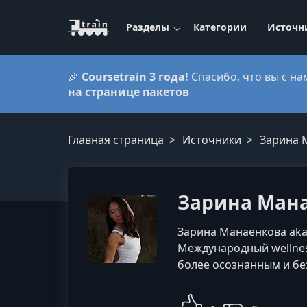
Разделы
Категории
Источн
🎉
Coursetrain 3 года!
Спасибо, что вы с на
на странице пакетов
Главная страница
Источники
Зарина М
Зарина Мана
Зарина Манаенкова aka 
Международный wellne
более осознанным и бе