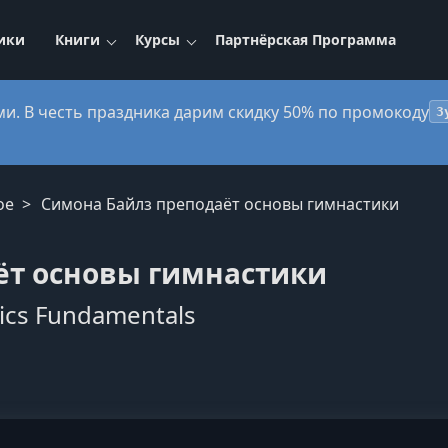
ики
Книги
Курсы
Партнёрская Программа
ми. В честь праздника дарим скидку 50% по промокоду
3
ое
Симона Байлз преподаёт основы гимнастики
ёт основы гимнастики
ics Fundamentals