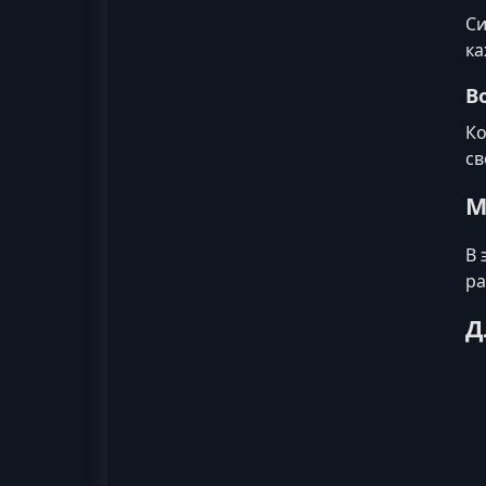
Си
ка
В
Ко
св
М
В 
ра
Д