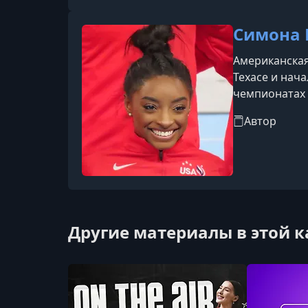
Симона 
Американская 
Техасе и нач
чемпионатах 
завоевав дес
Автор
здоровьем, с
Другие материалы в этой 