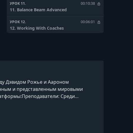
УРОК 11.
00:10:38
11. Balance Beam Advanced
УРОК 12.
00:06:01
12. Working With Coaches
УРОК 13.
00:07:39
13. Vault Basics
УРОК 14.
00:06:40
14. Vault Advanced
УРОК 15.
00:05:49
оду Дэвидом Рожье и Аароном
15. Playback Studying Simone's Meets On
данным и представленным мировыми
Vaults
латформы:Преподаватели: Среди
УРОК 16.
00:04:31
ия), Маргарет Этвуд (писательство),
16. Setting Goals
иммер
УРОК 17.
00:06:15
17. Maturing As A Gymnast