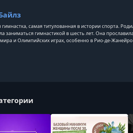
Байлз
гимнастка, самая титулованная в истории спорта. Родил
ала заниматься гимнастикой в шесть лет. Она прослави
мира и Олимпийских играх, особенно в Рио-де-Жанейро в
ятки медалей. В 2021 году на Олимпиаде в Токио открыт
тав символом силы и осознанности в спорте.
категории