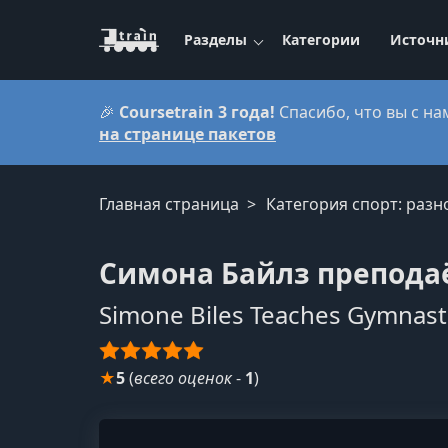
Разделы
Категории
Источн
🎉
Coursetrain 3 года!
Спасибо, что вы с на
на странице пакетов
Главная страница
Категория спорт: разн
Симона Байлз препода
Simone Biles Teaches Gymnast
★
5
(
всего оценок
-
1
)