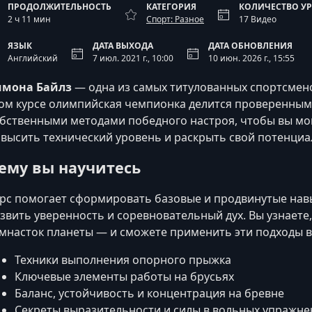
ПРОДОЛЖИТЕЛЬНОСТЬ
КАТЕГОРИЯ
КОЛИЧЕСТВО У
2 ч 11 мин
Спорт: Разное
17 Видео
ЯЗЫК
ДАТА ВЫХОДА
ДАТА ОБНОВЛЕНИЯ
Английский
7 июл. 2021 г., 10:00
10 июн. 2026 г., 15:55
имона Байлз
— одна из самых титулованных спортсмено
ом курсе олимпийская чемпионка делится проверенными
бственными методами победного настроя, чтобы вы м
высить технический уровень и раскрыть свой потенциа
ему вы научитесь
рс помогает сформировать базовые и продвинутые навы
звить уверенность и соревновательный дух. Вы узнаете
мнасток планеты — и сможете применить эти подходы в
Техники выполнения опорного прыжка
Ключевые элементы работы на брусьях
Баланс, устойчивость и концентрация на бревне
Секреты выразительности и силы в вольных упражне