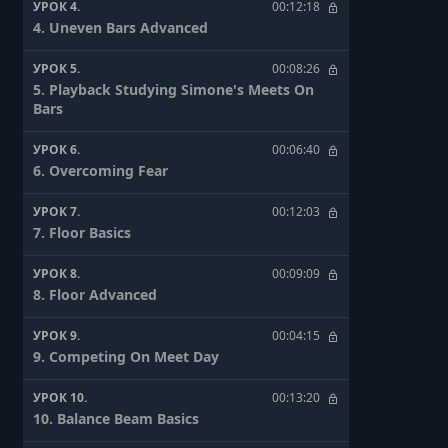
УРОК 4.
00:12:18
4. Uneven Bars Advanced
УРОК 5.
00:08:26
5. Playback Studying Simone's Meets On
Bars
УРОК 6.
00:06:40
6. Overcoming Fear
УРОК 7.
00:12:03
7. Floor Basics
УРОК 8.
00:09:09
8. Floor Advanced
УРОК 9.
00:04:15
9. Competing On Meet Day
УРОК 10.
00:13:20
10. Balance Beam Basics