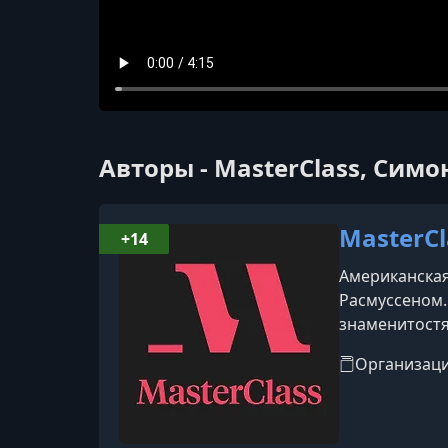
Авторы - MasterClass, Симо
MasterCl
+14
Американская
Расмуссеном.
знаменитостя
инструкторов 
Организац
Мартин Скорс