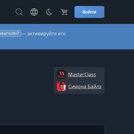
Войти
— активируйте его
years26
📋
MasterClass
Симона Байлз