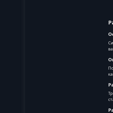
Р
О
Си
ва
О
По
ка
Р
Тр
ст
Р