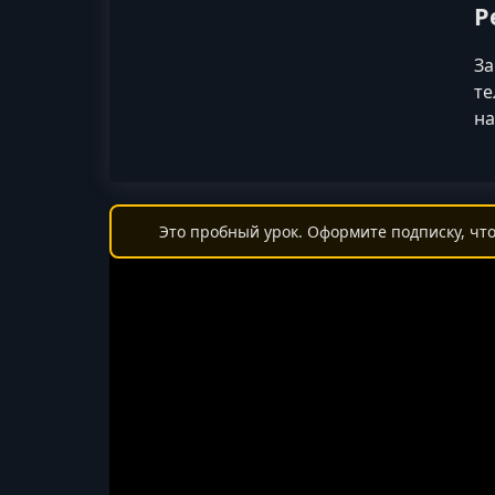
Р
За
те
на
Это пробный урок. Оформите подписку, что