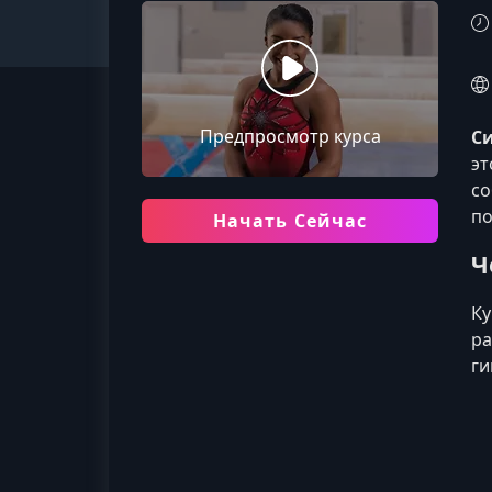
Предпросмотр курса
С
эт
со
по
Начать Сейчас
Ч
Ку
ра
ги