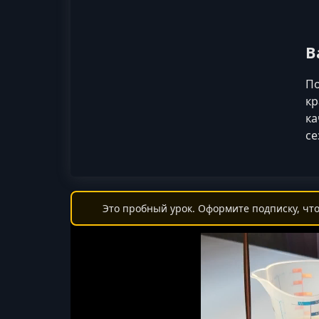
В
По
кр
ка
се
Это пробный урок. Оформите подписку, что