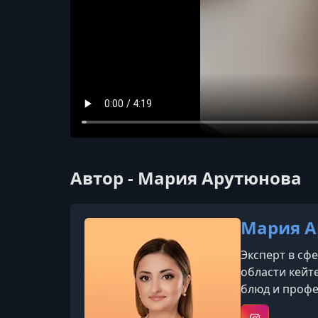
Автор - Мария Арутюнова
Мария А
Эксперт в сф
области кейт
блюд и профе