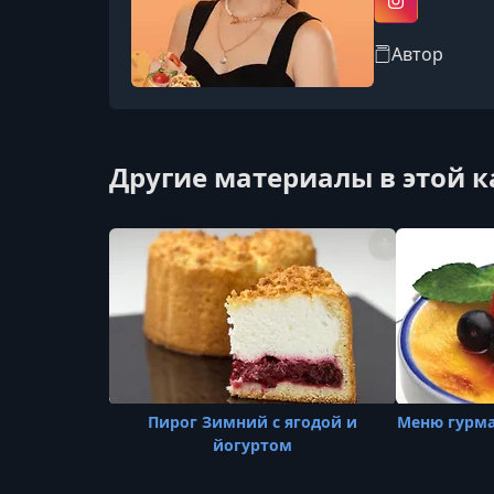
Instagram
Автор
Другие материалы в этой 
Пирог Зимний с ягодой и
Меню гурма
йогуртом