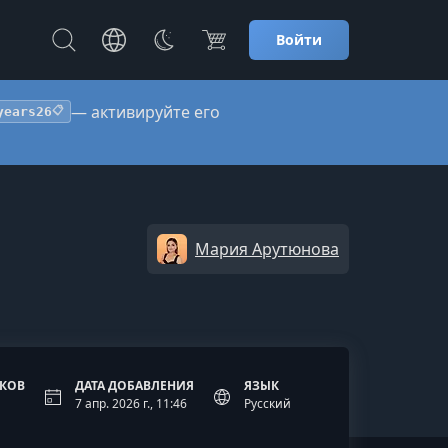
Войти
— активируйте его
years26
📋
Мария Арутюнова
ОКОВ
ДАТА ДОБАВЛЕНИЯ
ЯЗЫК
7 апр. 2026 г., 11:46
Русский