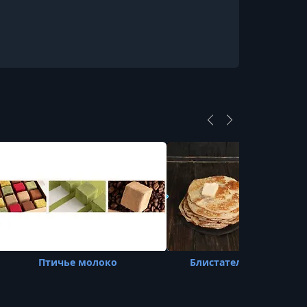
Птичье молоко
Блистательные блинч