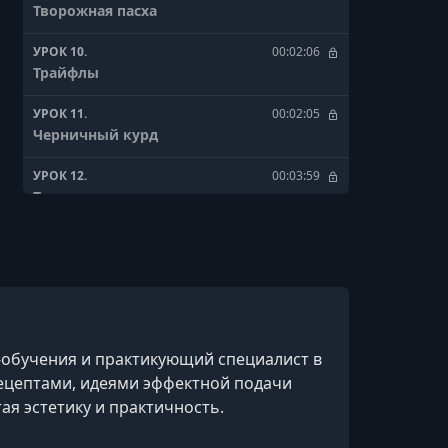
Творожная пасха
УРОК 10.
00:02:06
Трайфлы
УРОК 11.
00:02:05
Черничный курд
УРОК 12.
00:03:59
Творожная, апельсиновая пасха
УРОК 13.
00:02:25
Фисташковая пасха
-обучения и практикующий специалист в
 рецептами, идеями эффектной подачи
я эстетику и практичность.