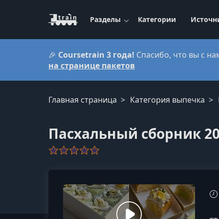
Разделы
Категории
Источн
🎉
Coursetrain 3 года!
Спасибо, что вы с на
на странице пакетов
Главная страница
Категория выпечка
Пасхальный сборник 2