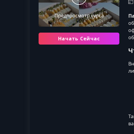
Предпросмотр курса
П
об
оф
об
Начать Сейчас
Ч
Вн
ли
Та
ва