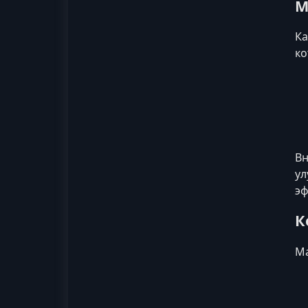
М
Ка
ко
Вн
ул
эф
К
Ма