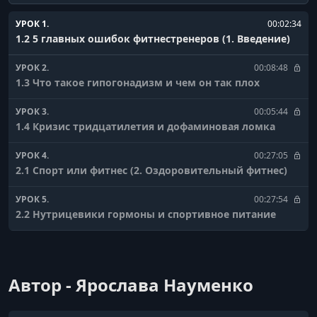
УРОК 1.
00:02:34
1.2 5 главных ошибок фитнестренеров (1. Введение)
УРОК 2.
00:08:48
1.3 Что такое гипогонадизм и чем он так плох
УРОК 3.
00:05:44
1.4 Кризис тридцатилетия и дофаминовая ломка
УРОК 4.
00:27:05
2.1 Спорт или фитнес (2. Оздоровительный фитнес)
УРОК 5.
00:27:54
2.2 Нутрицевики гормоны и спортивное питание
УРОК 6.
00:22:54
2.3 Разница в похожих упражнениях
Автор - Ярослава Науменко
УРОК 7.
00:24:10
2.4 Эффект базовых упражнений