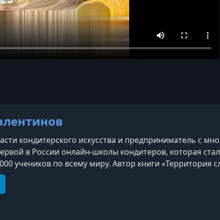
алентинов
ласти кондитерского искусства и предприниматель с м
ервой в России онлайн-школы кондитеров, которая ста
 000 учеников по всему миру. Автор книги «Территория с
х кондитерских конкурсов. В своей работе сочетает г
образовательные подходы и практический опыт, по
e
elegram