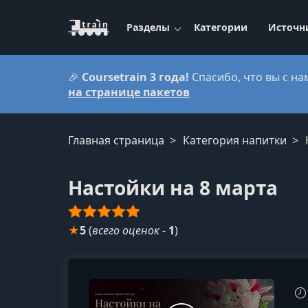
Разделы
Категории
Источн
🎉
Coursetrain 3 года!
Спасибо, что вы с на
на странице пакетов
Главная страница
Категория напитки
Настойки на 8 марта
★
5
(
всего оценок
-
1
)