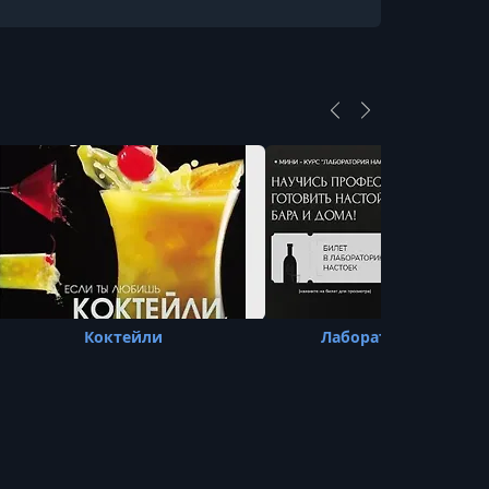
16 Настойка клубничный цитрус
УРОК 17.
00:01:38
17 Настойка на подвешенном лимоне
УРОК 18.
00:00:16
18 Облепиховая настойка
УРОК 19.
00:02:15
19 Пряная грушевая настойка с имбирем
УРОК 20.
00:02:30
20 Шоколадный ликер Моцарт
Коктейли
Лаборатория настое