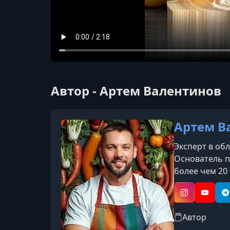
Автор - Артем Валентинов
Артем В
Эксперт в об
Основатель п
более чем 20
международны
современные 
Instagram
YouTub
T
Автор