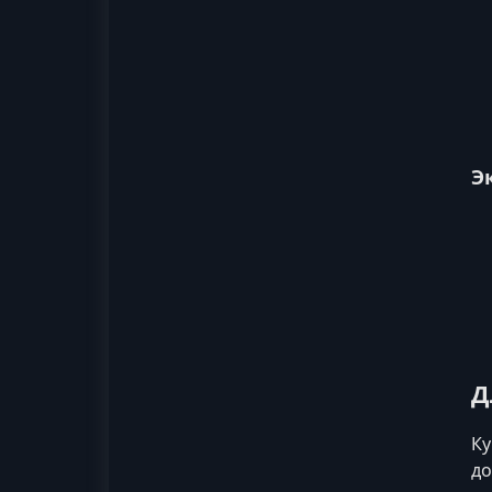
Э
Д
Ку
до