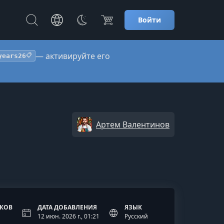
Войти
— активируйте его
years26
📋
Артем Валентинов
ОКОВ
ДАТА ДОБАВЛЕНИЯ
ЯЗЫК
12 июн. 2026 г., 01:21
Русский