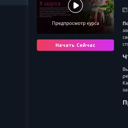
Предпросмотр курса
По
за
св
сп
Начать Сейчас
Ч
Вы
ре
Ка
за
П