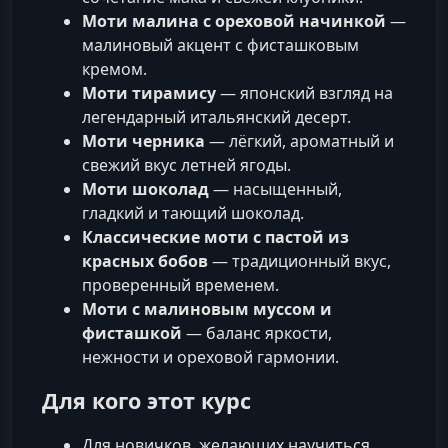
Моти малина с ореховой начинкой
—
малиновый акцент с фисташковым
кремом.
Моти тирамису
— японский взгляд на
легендарный итальянский десерт.
Моти черника
— лёгкий, ароматный и
свежий вкус летней ягоды.
Моти шоколад
— насыщенный,
гладкий и тающий шоколад.
Классические моти с пастой из
красных бобов
— традиционный вкус,
проверенный временем.
Моти с малиновым муссом и
фисташкой
— баланс яркости,
нежности и ореховой гармонии.
Для кого этот курс
Для новичков, желающих научиться