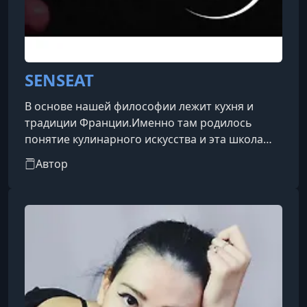
SENSEAT
В основе нашей философии лежит кухня и
традиции Франции.Именно там родилось
понятие кулинарного искусства и эта школа
легла в основу мировой кулинарии.Именно в
Автор
этой стране к еде относятся не просто как к
необходимости: для французов важна эстетика
подачи, вкусовые наслаждения и сам процесс
приготовления.Мы хотим научить вас, как
легко любое блюдо превратить в
произведение кулинарного искусства и
удивить своих близких.Больше не придется
идти з