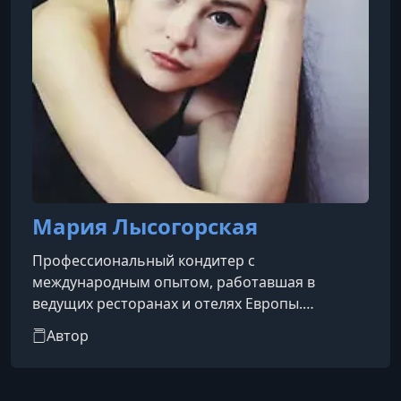
Мария Лысогорская
Профессиональный кондитер с
международным опытом, работавшая в
ведущих ресторанах и отелях Европы.
Начинала карьеру во Франции, в ресторане
Автор
пятизвёздочного отеля в Сан-Реми-де-
Прованс, затем проводила мастер-классы для
взрослых и детей в Краснодаре. В течение двух