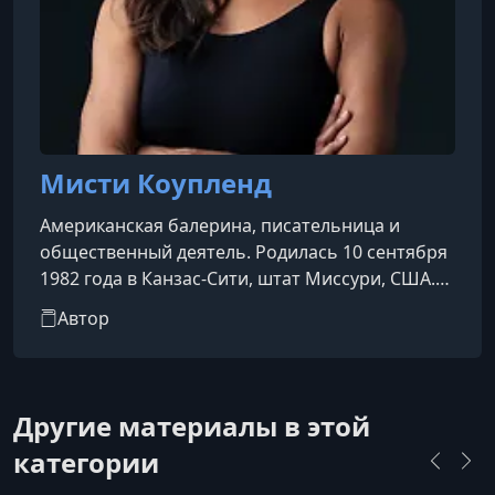
Мисти Коупленд
Американская балерина, писательница и
общественный деятель. Родилась 10 сентября
1982 года в Канзас-Сити, штат Миссури, США.
Мисти Коупленд известна как первая
Автор
афроамериканская прима-балерина в истории
престижного Американского театра балета
(American Ballet Theatre, ABT).Её путь в балет
начался необычно поздно — она начала
Другие материалы в этой
заниматься в 13 лет, что считается довольно
категории
поздним возрастом для профессиональной
балерины. Несмотря на это, её талант быст