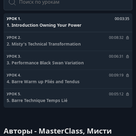
УРОК 1.
00:03:35
1. Introduction Owning Your Power
УРОК 2.
00:08:32
2. Misty's Technical Transformation
УРОК 3.
00:06:31
3. Performance Black Swan Variation
УРОК 4.
00:09:19
4. Barre Warm up Pliés and Tendus
УРОК 5.
00:05:12
5. Barre Technique Temps Lié
УРОК 6.
00:04:23
6. Barre Technique Ronds de Jambe
Авторы - MasterClass, Мисти
УРОК 7.
00:03:19