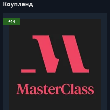
7. Performance Deconstruction Black Swan Variation
Коупленд
УРОК 8.
00:05:54
8. Technique Informs Artistry
+14
УРОК 9.
00:05:10
9. Performance White Swan Pas de Deux
УРОК 10.
00:10:38
10. Partner Workshop White Swan Pas de Deux
УРОК 11.
00:04:58
11. Creating Powerful Performances
УРОК 12.
00:04:26
12. Performance Kyle Abraham's Ash
УРОК 13.
00:08:16
13. Choreography Workshop Ash Rehearsal
УРОК 14.
00:07:00
14. Working With Choreographers