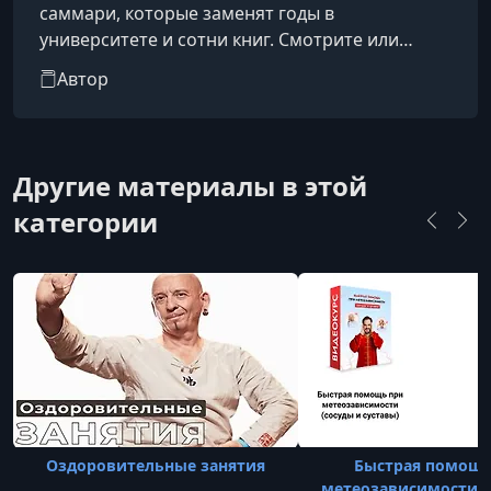
саммари, которые заменят годы в
университете и сотни книг. Смотрите или
слушайте фоном. Времени на чтение и
Автор
саморазвитие постоянно не хватает. Мы
укорачиваем путь к знаниям: выжимаем и
структурируем все самое важное в 20-
минутные лекции, чтобы вы узнавали новое о
Другие материалы в этой
себе и мире, не жертвуя свободным временем.
категории
Оздоровительные занятия
Быстрая помощь
метеозависимости (