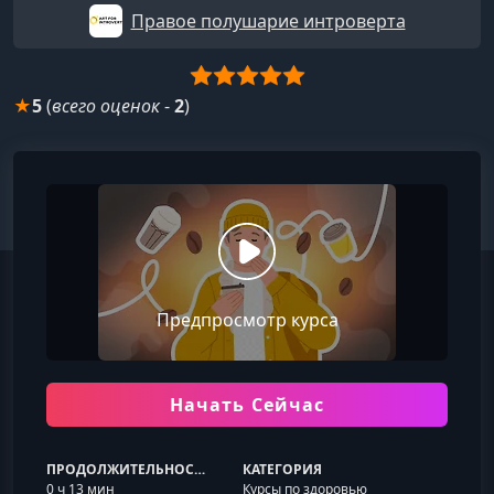
Правое полушарие интроверта
★
5
(
всего оценок
-
2
)
Предпросмотр курса
Начать Сейчас
ПРОДОЛЖИТЕЛЬНОСТЬ
КАТЕГОРИЯ
0 ч 13 мин
Курсы по здоровью