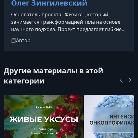
Олег Зингилевский
Основатель проекта "Физикл", который
занимается трансформацией тела на основе
научного подхода. Проект предлагает гибкие
диеты, программы набора мышечной массы,
Автор
жиросжигания и рекомпозиции тела, а также
персональный коучинг. На протяжении более
пяти лет проект помог свыше 50 000 человек
улучшить здоровье и внешний вид,
Другие материалы в этой
предоставляя материалы в разных форматах
категории
(видео, тексты, аудио) для удобного изучения.
Олег позиционирует свои методы к