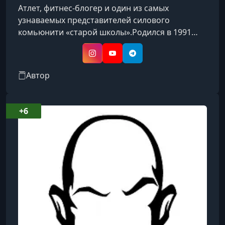
Атлет, фитнес-блогер и один из самых
узнаваемых представителей силового
комьюнити «старой школы».Родился в 1991
году в Санкт-Петербурге и с юности занимался
различными видами спорта, включая
Instagram
YouTube
Telegram
единоборства. Позже сосредоточился на
Автор
развитии силы и стал известен благодаря
нестандартным тренировкам и силовым
трюкам. Является мастером спорта
+6
международного класса по армлифтингу и
установил мировой рекорд в упражнении
Rolling Thunder в своей весовой кат