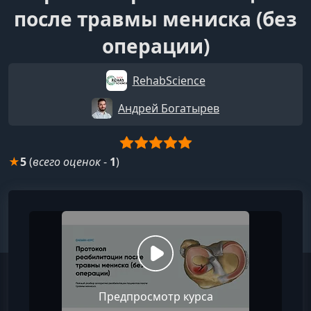
после травмы мениска (без
операции)
RehabScience
Андрей Богатырев
★
5
(
всего оценок
-
1
)
Предпросмотр курса