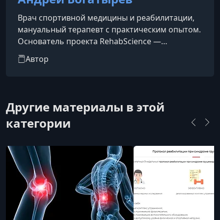
Врач спортивной медицины и реабилитации,
мануальный терапевт с практическим опытом.
Основатель проекта RehabScience —
платформы, объединяющей научный подход и
Автор
клиническую практику в реабилитации. Более
250 000 активных подписчиков в социальных
сетях и профессиональном сообществе.
Руководитель службы выездной реабилитации,
Другие материалы в этой
специализирующейся на восстановлении
категории
после травм и заболеваний опорно-
двигательного аппарата. Спикер
международных конференций