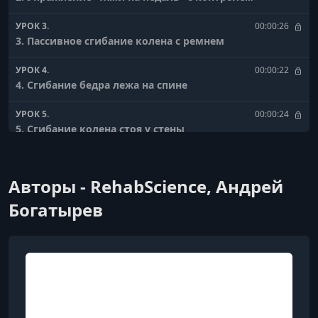
УРОК 3.
00:00:26
3. Пассивное сгибание колена с ремнем
УРОК 4.
00:00:22
4. Сгибание бедра лежа на спине
УРОК 5.
00:00:24
5. Сгибание колена стоя у стены
УРОК 6.
00:00:25
6. Перенос веса тела на правую ногу
Авторы - RehabScience, Андрей
УРОК 7.
00:00:23
Богатырев
7. Растяжка голени у стены (правая нога)
УРОК 8.
00:00:36
1. Активные разгибания колена сидя (2 - 6 недель)
УРОК 9.
00:00:29
2. Активные сгибания колена у стены